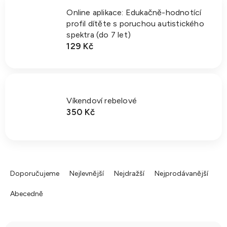
Online aplikace: Edukačně-hodnotící
profil dítěte s poruchou autistického
spektra (do 7 let)
129 Kč
Víkendoví rebelové
350 Kč
Ř
a
Doporučujeme
Nejlevnější
Nejdražší
Nejprodávanější
z
Abecedně
e
n
í