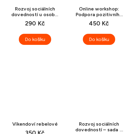
Rozvoj sociálních
Online workshop:
dovedností u osob s
Podpora pozitivního
PAS (záznam)
chování (záznam)
290 Kč
450 Kč
Do košíku
Do košíku
Víkendoví rebelové
Rozvoj sociálních
dovedností – sada 1.
350 Kč