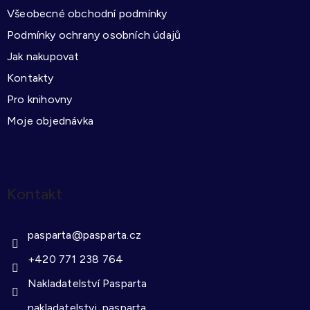
t
r
Všeobecné obchodní podmínky
í
v
k
Podmínky ochrany osobních údajů
y
Jak nakupovat
v
Kontakty
ý
Pro knihovny
p
i
Moje objednávka
s
u
Kontakt
pasparta
@
pasparta.cz
+420 771 238 764
Nakladatelství Pasparta
nakladatelstvi_pasparta