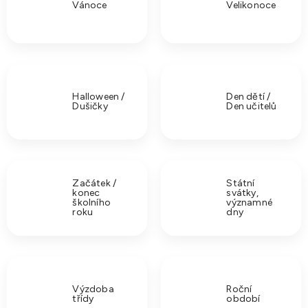
Vánoce
Velikonoce
Halloween /
Den dětí /
Dušičky
Den učitelů
Začátek /
Státní
konec
svátky,
školního
významné
roku
dny
Výzdoba
Roční
třídy
období