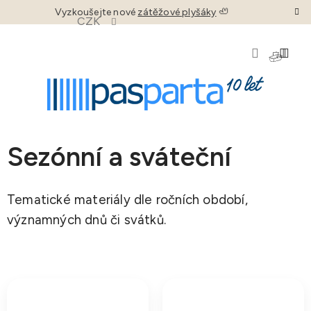
Přejít
Vyzkoušejte nové
zátěžové plyšáky
🦥
CZK
na
obsah
NÁKU
KOŠÍK
Sezónní a sváteční
Tematické materiály dle ročních období,
významných dnů či svátků.