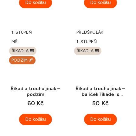
Do košíku
Do košíku
1. STUPEŇ
PŘEDŠKOLÁK
MŠ
1. STUPEŇ
ŘÍKADLA 🎹
ŘÍKADLA 🎹
PODZIM 🍂
Říkadla trochu jinak –
Říkadla trochu jinak –
podzim
balíček říkadel s
pohybem 2
60 Kč
50 Kč
Do košíku
Do košíku