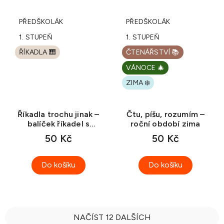
PŘEDŠKOLÁK
PŘEDŠKOLÁK
1. STUPEŇ
1. STUPEŇ
ŘÍKADLA 🎹
ČTENÁŘSTVÍ 📚
VÁNOCE 🎄
ZIMA ❄️
Říkadla trochu jinak –
Čtu, píšu, rozumím –
balíček říkadel s
roční období zima
pohybem
50 Kč
50 Kč
Do košíku
Do košíku
NAČÍST 12 DALŠÍCH