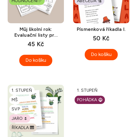
HODNOCENÍ ✅
ABECEDA 🔡
p
ů
r
o
d
Můj školní rok:
Písmenková říkadla I.
Evaluační listy pro
u
50 Kč
žáky a komunikační
45 Kč
k
karty (ke stažení)
t
Do košíku
ů
Do košíku
1. STUPEŇ
1. STUPEŇ
MŠ
POHÁDKA 🧌
SVP
JARO 🌷
ŘÍKADLA 🎹