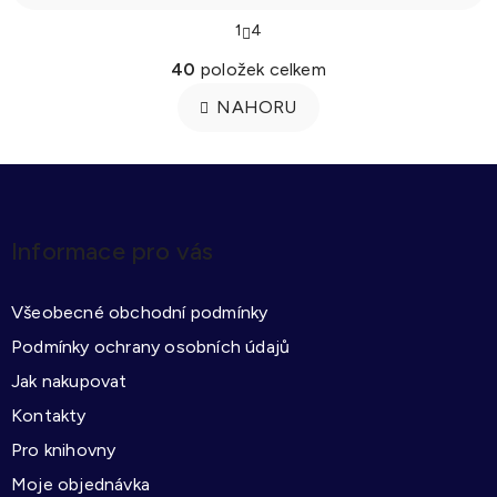
S
1
4
t
O
r
40
položek celkem
á
v
n
l
NAHORU
k
o
á
v
d
á
Z
a
n
á
í
c
p
í
Informace pro vás
a
p
t
r
Všeobecné obchodní podmínky
í
v
k
Podmínky ochrany osobních údajů
y
Jak nakupovat
v
Kontakty
ý
Pro knihovny
p
i
Moje objednávka