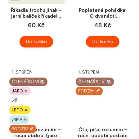
Říkadla trochu jinak –
Popletená pohádka:
jarní balíček říkadel s
O dvanácti
pohybem
měsíčkách
60 Kč
45 Kč
Do košíku
Do košíku
1. STUPEŇ
1. STUPEŇ
ČTENÁŘSTVÍ 📚
ČTENÁŘSTVÍ 📚
JARO 🌷
PODZIM 🍂
ZŠ
LÉTO ☀️
ZIMA ❄️
PODZIM 🍂
Čtu, píšu, rozumím –
Čtu, píšu, rozumím –
roční období (jaro,
roční období podzim