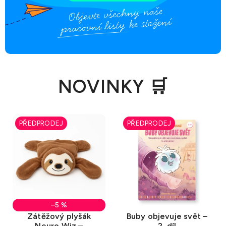
NOVINKY 🛒
PŘEDPRODEJ
PŘEDPRODEJ
–5 %
Zátěžový plyšák
Buby objevuje svět –
Neuro Wiz –
2. díl