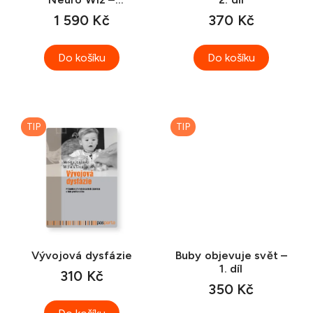
lenochod
1 590 Kč
370 Kč
Do košíku
Do košíku
TIP
TIP
Vývojová dysfázie
Buby objevuje svět –
1. díl
310 Kč
350 Kč