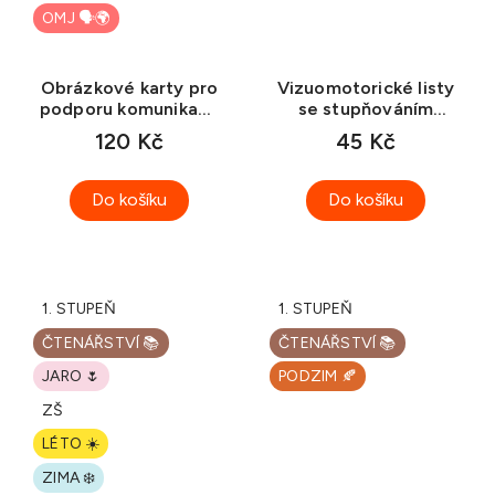
OMJ 🗣️🌍
Obrázkové karty pro
Vizuomotorické listy
podporu komunikace
se stupňováním
u dětí s odlišným
obtížnosti
120 Kč
45 Kč
mateřským jazykem
(ke stažení)
Do košíku
Do košíku
1. STUPEŇ
1. STUPEŇ
ČTENÁŘSTVÍ 📚
ČTENÁŘSTVÍ 📚
JARO 🌷
PODZIM 🍂
ZŠ
LÉTO ☀️
ZIMA ❄️