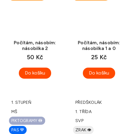
Počítám, násobím:
Počítám, násobím:
násobilka 2
násobilka 1 a 0
50 Kč
25 Kč
Do košíku
Do košíku
1. STUPEŇ
PŘEDŠKOLÁK
MŠ
1. TŘÍDA
PIKTOGRAMY 🚻
SVP
PAS 💙
ZRAK 👁️