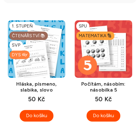
p
r
V
o
ý
1. STUPEŇ
SPU
d
p
u
ČTENÁŘSTVÍ 📚
MATEMATIKA 🔢
i
k
SVP
s
t
DYS 👓
p
ů
r
o
d
Hláska, písmeno,
Počítám, násobím:
slabika, slovo
násobilka 5
u
50 Kč
50 Kč
k
t
ů
Do košíku
Do košíku