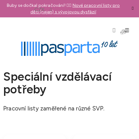
Přejít
Buby se dočkal pokračování! 👉🏼
Nové pracovní listy pro
CZK
na
děti (nejen) s vývojovou dysfázií
obsah
NÁKU
KOŠÍK
Speciální vzdělávací
potřeby
Pracovní listy zaměřené na různé SVP.