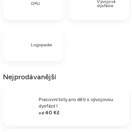
Vývojová
OMJ
dysfázie
Logopedie
Nejprodávanější
Pracovní listy pro děti s vývojovou
dysfázií I
40 Kč
od