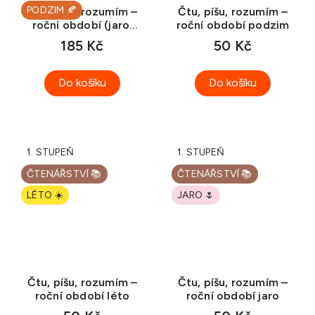
PODZIM 🍂
Čtu, píšu, rozumím –
Čtu, píšu, rozumím –
roční období (jaro,
roční období podzim
léto, podzim, zima)
185 Kč
50 Kč
Do košíku
Do košíku
1. STUPEŇ
1. STUPEŇ
ČTENÁŘSTVÍ 📚
ČTENÁŘSTVÍ 📚
LÉTO ☀️
JARO 🌷
Čtu, píšu, rozumím –
Čtu, píšu, rozumím –
roční období léto
roční období jaro