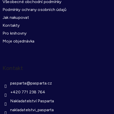
Všeobecné obchodní podmínky
í
v
k
Podmínky ochrany osobních údajů
y
Jak nakupovat
v
Kontakty
ý
Pro knihovny
p
i
Moje objednávka
s
u
Kontakt
pasparta
@
pasparta.cz
+420 771 238 764
Nakladatelství Pasparta
nakladatelstvi_pasparta