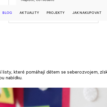
BLOG
AKTUALITY
PROJEKTY
JAK NAKUPOVAT
HLEDAT
y
í listy, které pomáhají dětem se seberozvojem, získ
ou nabídku.