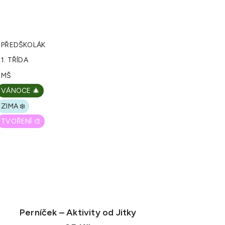
PŘEDŠKOLÁK
1. TŘÍDA
MŠ
VÁNOCE 🎄
ZIMA ❄️
TVOŘENÍ 🎨
Perníček – Aktivity od Jitky