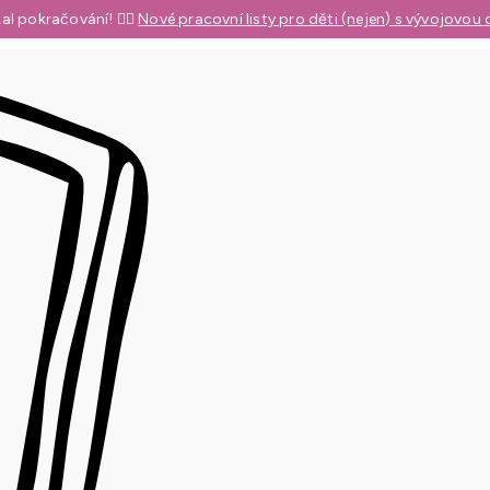
al pokračování! 👉🏼
Nové pracovní listy pro děti (nejen) s vývojovou 