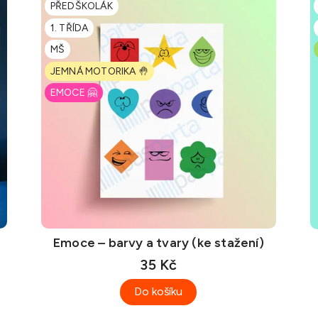
PŘEDŠKOLÁK
1. TŘÍDA
MŠ
JEMNÁ MOTORIKA 🤚
EMOCE 🤗
Emoce – barvy a tvary (ke stažení)
35 Kč
Do košíku