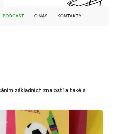
PODCAST
O NÁS
KONTAKTY
NÁKUPNÍ
Prázdný košík
KOŠÍK
áním základních znalostí a také s