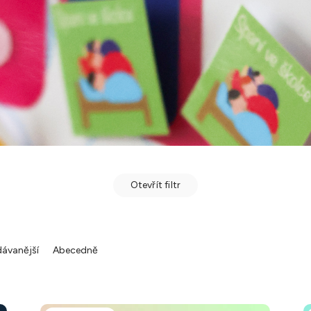
Otevřít filtr
ávanější
Abecedně