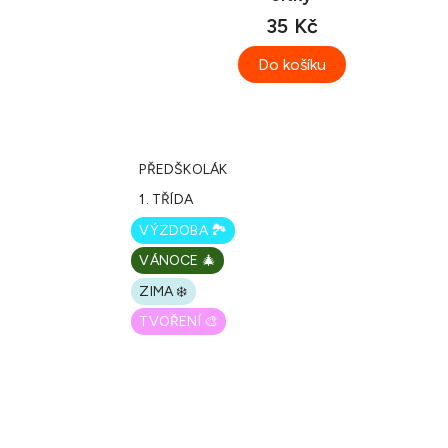
35 Kč
Do košíku
PŘEDŠKOLÁK
1. TŘÍDA
VÝZDOBA 🏞️
VÁNOCE 🎄
ZIMA ❄️
TVOŘENÍ 🎨