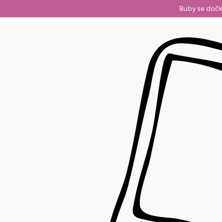
Přejít
Buby se dočk
na
obsah