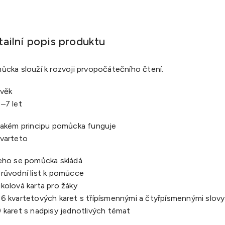
tailní popis produktu
ůcka slouží k rozvoji prvopočátečního čtení
.
 věk
–7 let
jakém principu pomůcka funguje
varteto
eho se pomůcka skládá
růvodní list k pomůcce
kolová karta pro žáky
6 kvartetových karet s třípísmennými a čtyřpísmennými slovy
 karet s nadpisy jednotlivých témat