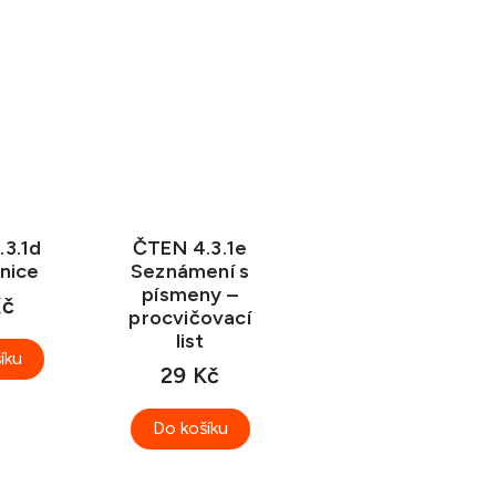
3.1d
ČTEN 4.3.1e
nice
Seznámení s
písmeny –
Kč
procvičovací
list
íku
29 Kč
Do košíku