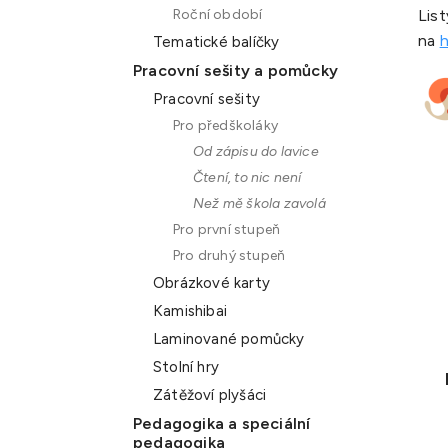
Lis
Roční období
na
h
Tematické balíčky
Pracovní sešity a pomůcky
Pracovní sešity
Pro předškoláky
Od zápisu do lavice
Čtení, to nic není
Než mě škola zavolá
Pro první stupeň
Pro druhý stupeň
Obrázkové karty
Kamishibai
Laminované pomůcky
Stolní hry
Zátěžoví plyšáci
Pedagogika a speciální
pedagogika