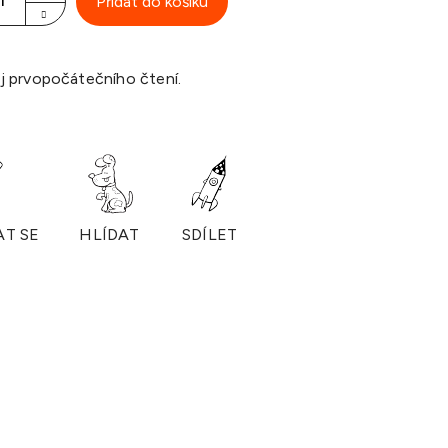
Přidat do košíku
j prvopočátečního čtení.
AT SE
HLÍDAT
SDÍLET