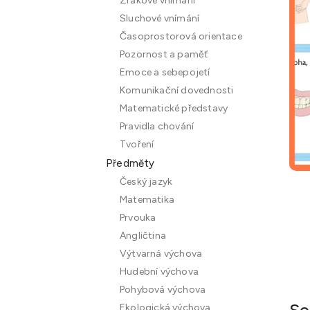
Zrakové vnímání
n
Sluchové vnímání
e
Časoprostorová orientace
l
Pozornost a paměť
Emoce a sebepojetí
Komunikační dovednosti
Matematické představy
Pravidla chování
Tvoření
Předměty
Český jazyk
Matematika
Prvouka
Angličtina
Výtvarná výchova
Hudební výchova
Pohybová výchova
So
Ekologická výchova