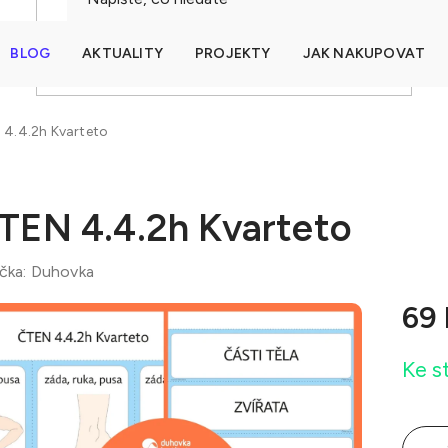
BLOG
AKTUALITY
PROJEKTY
JAK NAKUPOVAT
HLEDAT
4.4.2h Kvarteto
TEN 4.4.2h Kvarteto
čka:
Duhovka
69
Měrná
Ke s
cena: