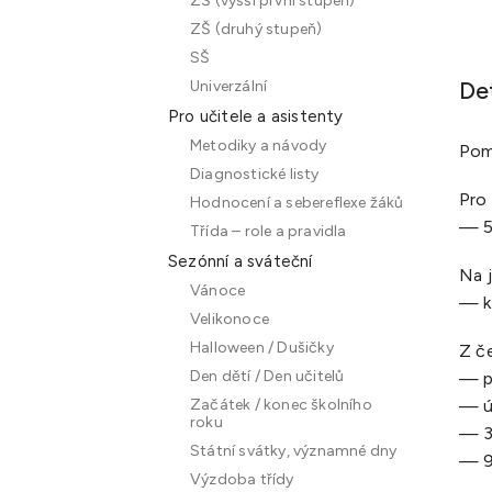
ZŠ (vyšší první stupeň)
ZŠ (druhý stupeň)
SŠ
De
Univerzální
Pro učitele a asistenty
Metodiky a návody
Pom
Diagnostické listy
Pro
Hodnocení a sebereflexe žáků
— 5
Třída – role a pravidla
Sezónní a sváteční
Na 
Vánoce
— k
Velikonoce
Halloween / Dušičky
Z č
Den dětí / Den učitelů
—
p
—
ú
Začátek / konec školního
roku
—
3
Státní svátky, významné dny
—
9
Výzdoba třídy