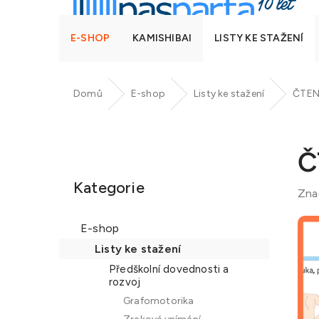
E-SHOP
KAMISHIBAI
LISTY KE STAŽENÍ
Domů
E-shop
Listy ke stažení
ČTEN 
P
o
Č
Přeskočit
s
kategorie
t
Kategorie
Zna
r
a
E-shop
n
Listy ke stažení
n
Předškolní dovednosti a
í
rozvoj
p
Grafomotorika
a