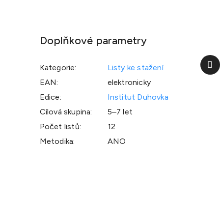
Doplňkové parametry
Da
Kategorie
:
Listy ke stažení
p
EAN
:
elektronicky
Edice
:
Institut Duhovka
Cílová skupina
:
5–7 let
Počet listů
:
12
Metodika
:
ANO