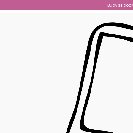
Přejít
Buby se dočk
na
obsah