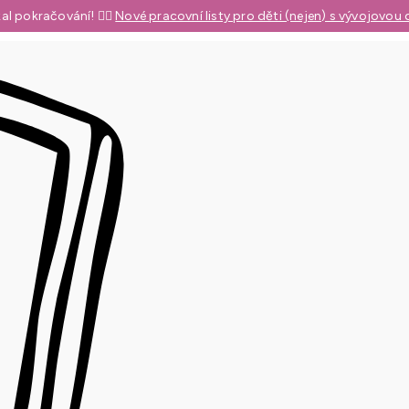
al pokračování! 👉🏼
Nové pracovní listy pro děti (nejen) s vývojovou 