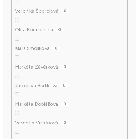
Veronika Šporclová
0
Olga Bogdashina
0
Klára Smolíková
0
Markéta Závěrková
0
Jaroslava Budíková
0
Markéta Dobiášová
0
Veronika Vitošková
0