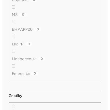
MŠ
0
EHPAPP26
0
Eko 🌱
0
Hodnocení ✅
0
Emoce 🤗
0
Značky