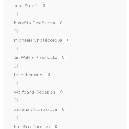
Jitka Suchá
0
Markéta Doležalová
0
Michaela Chotěborová
0
Jiří Walker Procházka
0
Fritz Riemann
0
Wolfgang Kleespies
0
Zuzana Csontosová
0
Kateřina Thorová
0