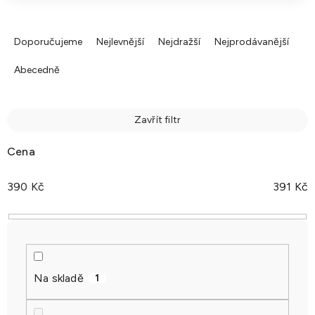
Ř
a
Doporučujeme
Nejlevnější
Nejdražší
Nejprodávanější
z
Abecedně
e
n
í
Zavřít filtr
p
r
Cena
o
d
390
Kč
391
Kč
u
k
t
ů
Na skladě
1