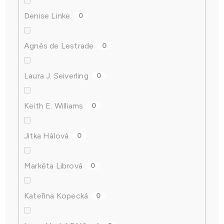
Denise Linke
0
Agnès de Lestrade
0
Laura J. Seiverling
0
Keith E. Williams
0
Jitka Hálová
0
Markéta Librová
0
Kateřina Kopecká
0