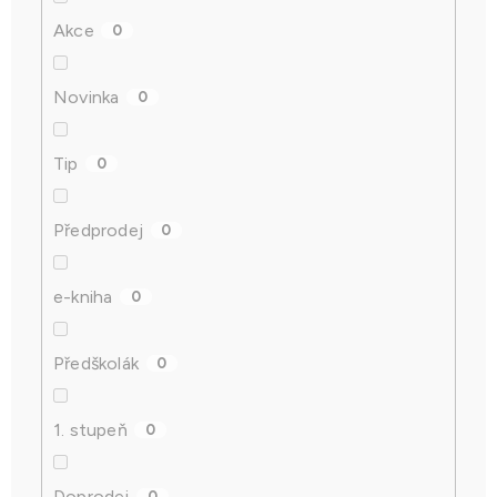
Akce
0
Novinka
0
Tip
0
Předprodej
0
e-kniha
0
Předškolák
0
1. stupeň
0
Doprodej
0