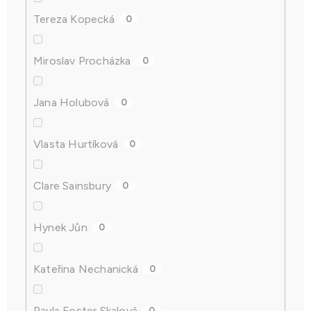
Tereza Kopecká
0
Miroslav Procházka
0
Jana Holubová
0
Vlasta Hurtíková
0
Clare Sainsbury
0
Hynek Jůn
0
Kateřina Nechanická
0
Pavla Foster Skalová
0