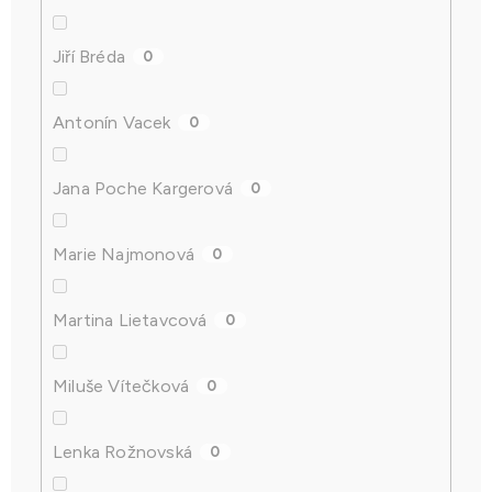
Jiří Bréda
0
Antonín Vacek
0
Jana Poche Kargerová
0
Marie Najmonová
0
Martina Lietavcová
0
Miluše Vítečková
0
Lenka Rožnovská
0