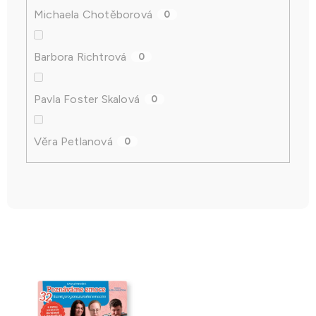
Michaela Chotěborová
0
Barbora Richtrová
0
Pavla Foster Skalová
0
Věra Petlanová
0
V
ý
p
i