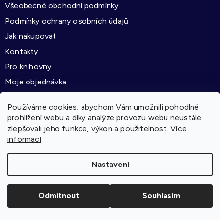
í
Všeobecné obchodní podmínky
í
p
Podmínky ochrany osobních údajů
r
Jak nakupovat
v
Kontakty
k
y
Pro knihovny
v
Moje objednávka
ý
p
Používáme cookies, abychom Vám umožnili pohodlné
i
prohlížení webu a díky analýze provozu webu neustále
s
zlepšovali jeho funkce, výkon a použitelnost.
Více
Kontakt
u
informací
pasparta
@
pasparta.cz
Nastavení
+420 771 238 764
Odmítnout
Souhlasím
Nakladatelství Pasparta
nakladatelstvi_pasparta