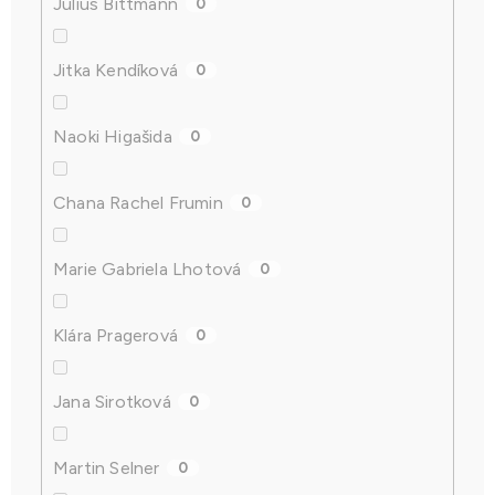
Julius Bittmann
0
Jitka Kendíková
0
Naoki Higašida
0
Chana Rachel Frumin
0
Marie Gabriela Lhotová
0
Klára Pragerová
0
Jana Sirotková
0
Martin Selner
0