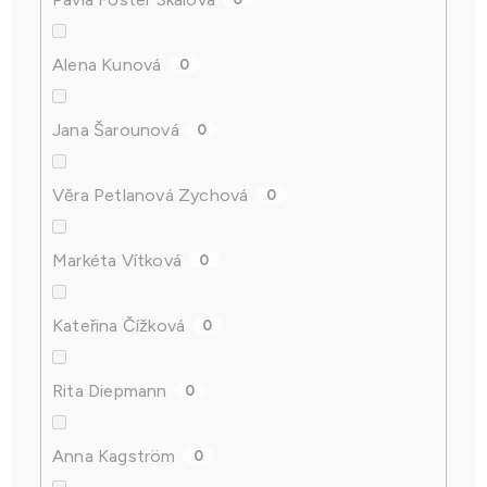
Alena Kunová
0
Jana Šarounová
0
Věra Petlanová Zychová
0
Markéta Vítková
0
Kateřina Čížková
0
Rita Diepmann
0
Anna Kagström
0