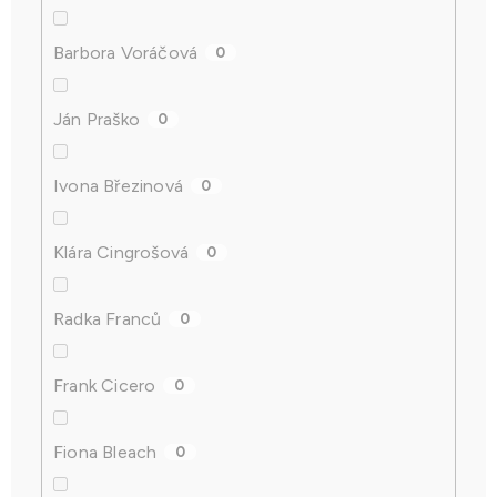
Barbora Voráčová
0
Ján Praško
0
Ivona Březinová
0
Klára Cingrošová
0
Radka Franců
0
Frank Cicero
0
Fiona Bleach
0