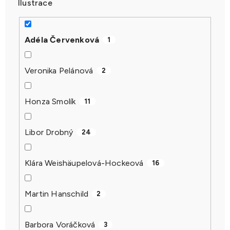
Ilustrace
Adéla Červenková
1
Veronika Pelánová
2
Honza Smolík
11
Libor Drobný
24
Klára Weishäupelová-Hockeová
16
Martin Hanschild
2
Barbora Voráčková
3