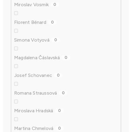
Miroslav Vosmik
0
Florent Bénard
0
Simona Votyová
0
Magdalena Čáslavská
0
Josef Schovanec
0
Romana Straussová
0
Miroslava Hradská
0
Martina Chmelová
0