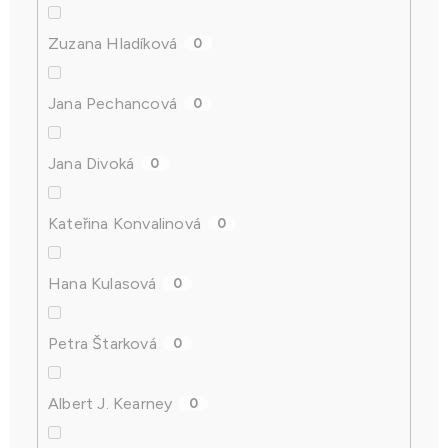
Zuzana Hladíková
0
Jana Pechancová
0
Jana Divoká
0
Kateřina Konvalinová
0
Hana Kulasová
0
Petra Štarková
0
Albert J. Kearney
0