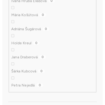
Ivana Hrubá Eliášová
0
Mária Košútová
0
Adriána Šugárová
0
Holde Kreul
0
Jana Draberová
0
Šárka Kubcová
0
Petra Nejedlá
0