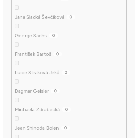
Jana Sladká Ševčíková
0
George Sachs
0
František Bartoš
0
Lucie Straková Jirků
0
Dagmar Geisler
0
Michaela Zdrubecká
0
Jean Shinoda Bolen
0