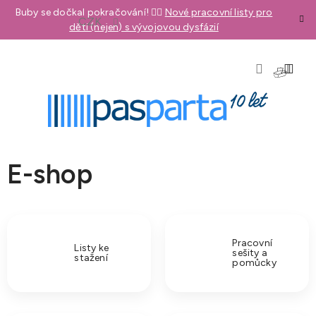
Přejít
Buby se dočkal pokračování! 👉🏼
Nové pracovní listy pro
CZK
na
děti (nejen) s vývojovou dysfázií
obsah
NÁKU
KOŠÍK
E-shop
Pracovní
Listy ke
sešity a
stažení
pomůcky