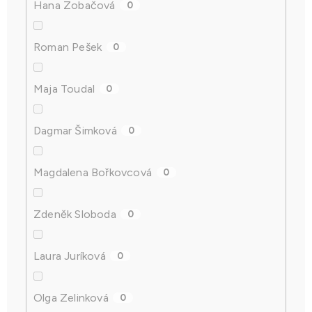
Hana Zobačová
0
Roman Pešek
0
Maja Toudal
0
Dagmar Šimková
0
Magdalena Bořkovcová
0
Zdeněk Sloboda
0
Laura Juríková
0
Olga Zelinková
0