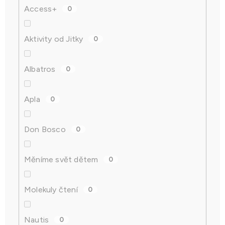
Access+
0
Aktivity od Jitky
0
Albatros
0
Apla
0
Don Bosco
0
Měníme svět dětem
0
Molekuly čtení
0
Nautis
0