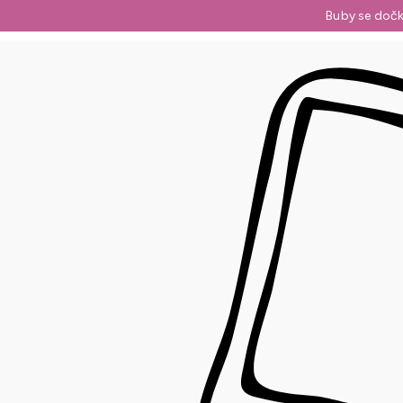
Přejít
Buby se dočk
na
obsah