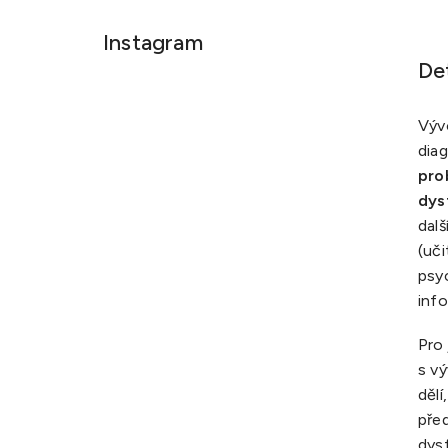
Instagram
De
Výv
diag
pro
dys
dal
(uči
psy
inf
Pro 
s vý
dělí
před
dysf