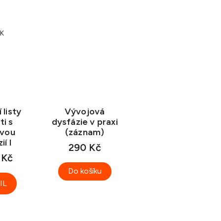
K
 listy
Vývojová
ti s
dysfázie v praxi
ovou
(záznam)
ií I
290 Kč
 Kč
Do košíku
IL