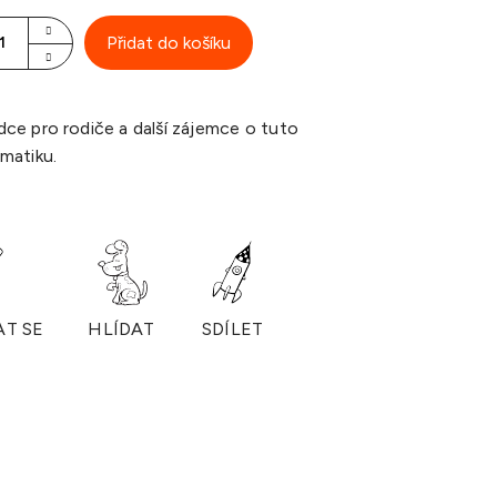
Přidat do košíku
ce pro rodiče a další zájemce o tuto
matiku.
AT SE
HLÍDAT
SDÍLET