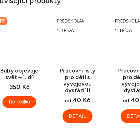
uvisející produkty
TIP
PŘEDŠKOLÁK
PŘEDŠKOLÁ
1. TŘÍDA
1. TŘÍDA
Buby objevuje
Pracovní listy
Pracovní
svět – 1. díl
pro děti s
pro dě
vývojovou
vývoj
350 Kč
dysfázií II
dysfáz
40 Kč
40
od
od
Do košíku
DETAIL
DETA