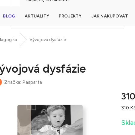
BLOG
AKTUALITY
PROJEKTY
JAK NAKUPOVAT
HLEDAT
edagogika
Vývojová dysfázie
ývojová dysfázie
Značka:
Pasparta
310
Měrná
310 Kč
cena:
Skl