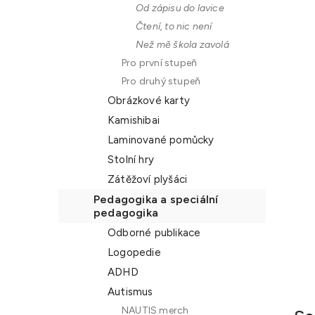
Od zápisu do lavice
n
Čtení, to nic není
e
Než mě škola zavolá
l
Pro první stupeň
Pro druhý stupeň
Obrázkové karty
Kamishibai
Laminované pomůcky
Stolní hry
Zátěžoví plyšáci
Pedagogika a speciální
pedagogika
Odborné publikace
Logopedie
ADHD
Autismus
NAUTIS merch