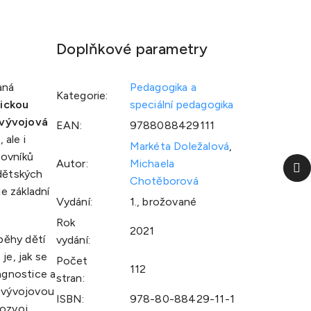
Doplňkové parametry
aná
Pedagogika a
Kategorie
:
dickou
speciální pedagogika
 vývojová
EAN
:
9788088429111
 ale i
Markéta Doležalová
,
covníků
Da
Autor
:
Michaela
 dětských
p
Chotěborová
e základní
Vydání
:
1., brožované
Rok
2021
íběhy dětí
vydání
:
je, jak se
Počet
112
iagnostice a
stran
:
s vývojovou
ISBN
:
978-80-88429-11-1
rozvoj