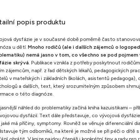
tailní popis produktu
ojová dysfázie je v současné době poměrně často stanovov
nóza u dětí.
Mnoho rodičů (ale i dalších zájemců o logope
blematiku) nemá jasno v tom, co všechno se pod pojmem
fázie skrývá
. Publikace vznikla z potřeby poskytnout rodičům,
ším zájemcům, např. z řad dětských lékařů, pedagogických pra
telů v mateřských i základních školách, asistentů pedagoga),
chologů a dalších, text, který srozumitelným způsobem shrnuj
ormace o této diagnóze.
jasnější náhled do problematiky začíná kniha kazuistikami – př
vojovou dysfázií. Text dále představuje, co vývojová dysfázie 
, jaké má příčiny, symptomy. Rovněž se věnuje diferenciální d
stavuje tým odborníků, na které je možné se při péči o dítě 
ázií obrátit. V knize najdou čtenáři i konkrétní tipy a rady pro 