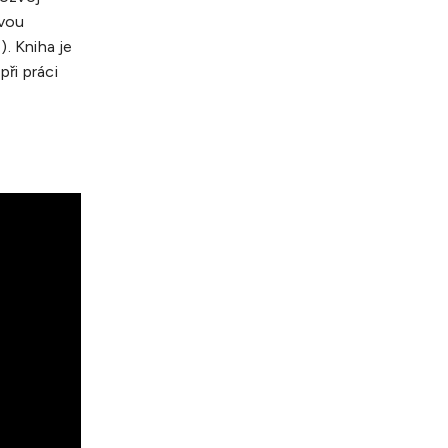
ovou
). Kniha je
ři práci