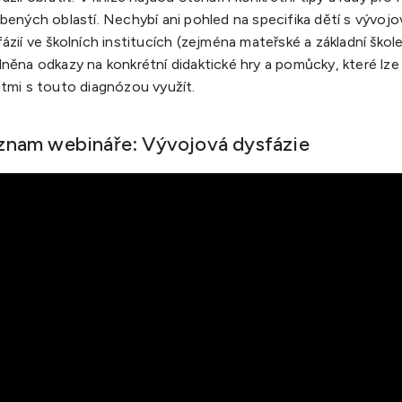
bených oblastí. Nechybí ani pohled na specifika dětí s vývoj
ázií ve školních institucích (zejména mateřské a základní škole
něna odkazy na konkrétní didaktické hry a pomůcky, které lze p
ětmi s touto diagnózou využít.
znam webináře: Vývojová dysfázie