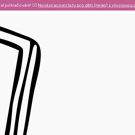
al pokračování! 👉🏼
Nové pracovní listy pro děti (nejen) s vývojovou 