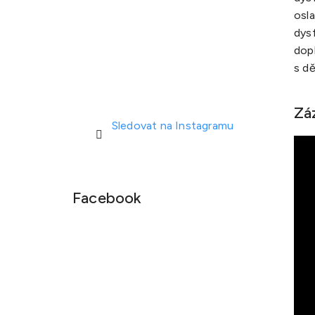
osla
dysf
dopl
s d
Zá
Sledovat na Instagramu
Facebook