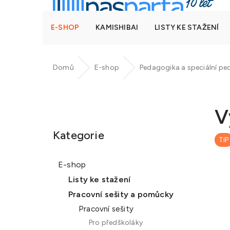
E-SHOP
KAMISHIBAI
LISTY KE STAŽENÍ
Domů
E-shop
Pedagogika a speciální p
P
o
V
Přeskočit
s
kategorie
t
Kategorie
TIP
r
a
E-shop
n
Listy ke stažení
n
Pracovní sešity a pomůcky
í
Pracovní sešity
p
Pro předškoláky
a