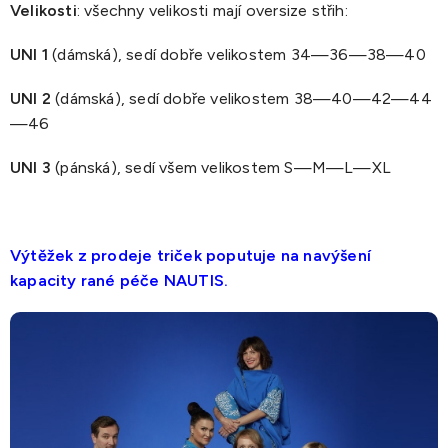
Velikosti
: všechny velikosti mají oversize střih:
UNI 1
(dámská), sedí dobře velikostem 34—36—38—40
UNI 2
(dámská), sedí dobře velikostem 38—40—42—44
—46
UNI 3
(pánská), sedí všem velikostem S—M—L—XL
Výtěžek z prodeje triček poputuje na navýšení
kapacity rané péče NAUTIS.