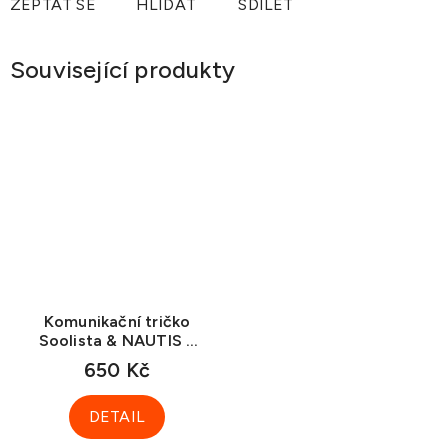
ZEPTAT SE
HLÍDAT
SDÍLET
Související produkty
Komunikační tričko
Soolista & NAUTIS v
dárkovém balení
650 Kč
DETAIL