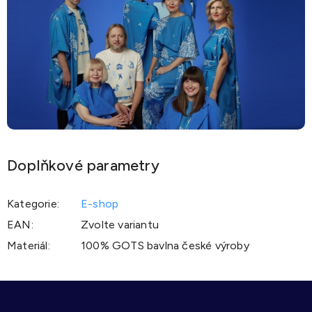
Doplňkové parametry
Kategorie
:
E-shop
EAN
:
Zvolte variantu
Materiál
:
100% GOTS bavlna české výroby
Z
á