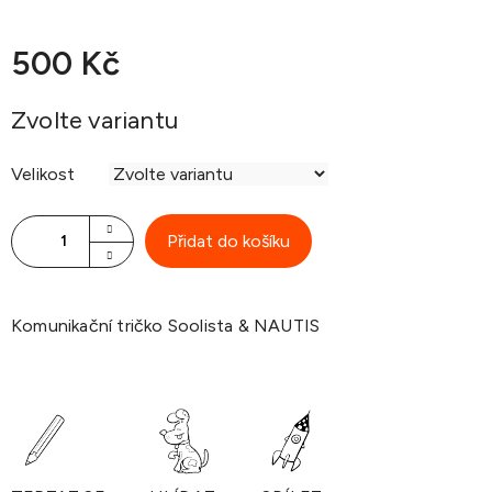
500 Kč
Měrná
Zvolte variantu
cena:
Velikost
Přidat do košíku
Komunikační tričko Soolista & NAUTIS