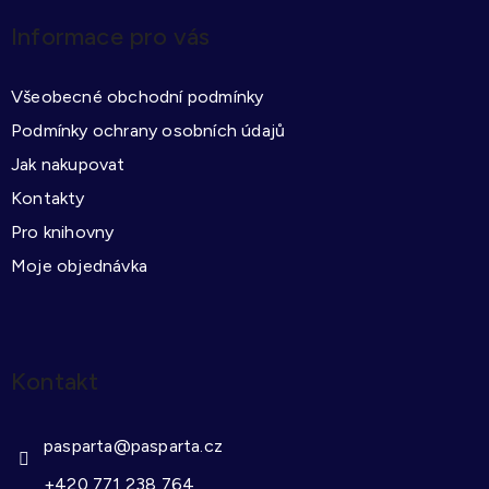
p
Informace pro vás
a
t
Všeobecné obchodní podmínky
í
Podmínky ochrany osobních údajů
Jak nakupovat
Kontakty
Pro knihovny
Moje objednávka
Kontakt
pasparta
@
pasparta.cz
+420 771 238 764