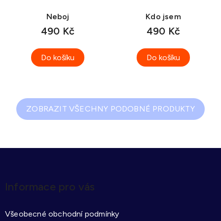
Neboj
Kdo jsem
490 Kč
490 Kč
Do košíku
Do košíku
ZOBRAZIT VŠECHNY PODOBNÉ PRODUKTY
Z
á
p
Informace pro vás
a
t
Všeobecné obchodní podmínky
í