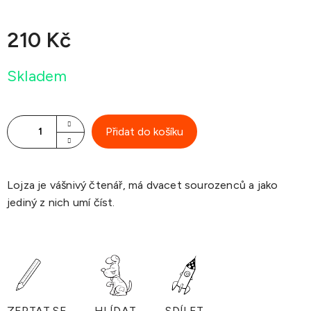
210 Kč
Měrná
Skladem
cena:
Přidat do košíku
Lojza je vášnivý čtenář, má dvacet sourozenců a jako
jediný z nich umí číst.
ZEPTAT SE
HLÍDAT
SDÍLET