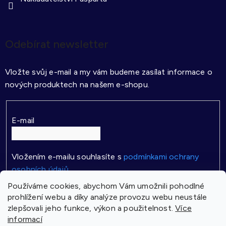
Odebírat newsletter
Vložte svůj e-mail a my vám budeme zasílat informace o
nových produktech na našem e-shopu.
E-mail
Vložením e-mailu souhlasíte s
podmínkami ochrany
osobních údajů
Používáme cookies, abychom Vám umožnili pohodlné
PŘIHLÁSIT SE
prohlížení webu a díky analýze provozu webu neustále
zlepšovali jeho funkce, výkon a použitelnost.
Více
informací