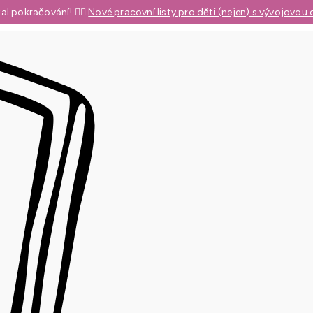
al pokračování! 👉🏼
Nové pracovní listy pro děti (nejen) s vývojovou 