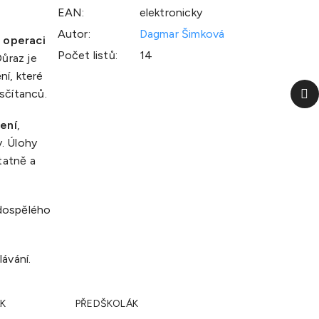
EAN
:
elektronicky
Autor
:
Dagmar Šimková
 operaci
Počet listů
:
14
ůraz je
ní, které
Da
sčítanců.
p
ení
,
. Úlohy
tatně a
 dospělého
ávání.
K
PŘEDŠKOLÁK