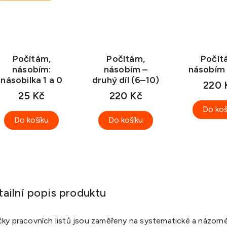
Počítám,
Počítám,
Počít
násobím:
násobím –
násobím
násobilka 1 a 0
druhý díl (6–10)
220 
25 Kč
220 Kč
Do koš
Do košíku
Do košíku
tailní popis produktu
íčky pracovních listů jsou zaměřeny na systematické a názorn