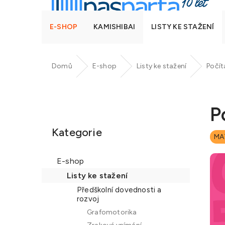
E-SHOP
KAMISHIBAI
LISTY KE STAŽENÍ
Domů
E-shop
Listy ke stažení
Počít
P
o
P
Přeskočit
s
kategorie
t
Kategorie
MA
r
a
E-shop
n
Listy ke stažení
n
Předškolní dovednosti a
í
rozvoj
p
Grafomotorika
a