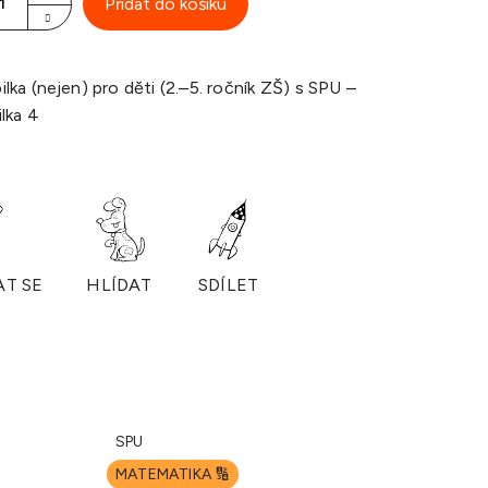
Přidat do košíku
lka (nejen) pro děti (2.–5. ročník ZŠ) s SPU –
lka 4
AT SE
HLÍDAT
SDÍLET
SPU
MATEMATIKA 🔢