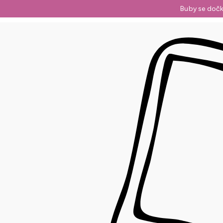
Přejít
Buby se dočk
na
obsah