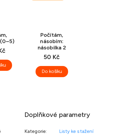
ám,
Počítám,
 (0–5)
násobím:
násobilka 2
Kč
50 Kč
íku
Do košíku
Doplňkové parametry
é
Kategorie
:
Listy ke stažení