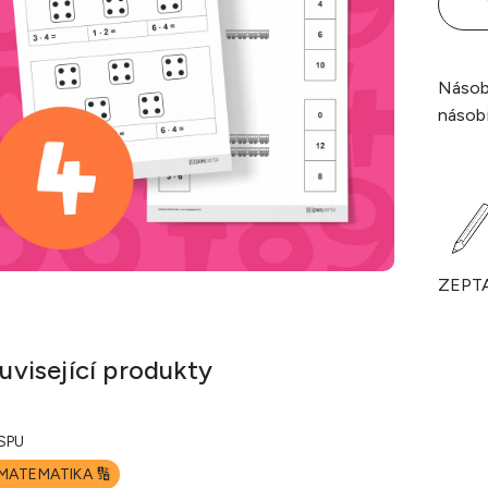
Násobi
násobi
ZEPT
uvisející produkty
SPU
MATEMATIKA 🔢