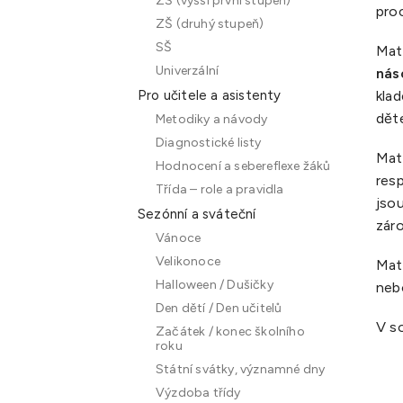
ZŠ (vyšší první stupeň)
proc
ZŠ (druhý stupeň)
SŠ
Mate
Univerzální
nás
klad
Pro učitele a asistenty
dět
Metodiky a návody
Diagnostické listy
Mate
Hodnocení a sebereflexe žáků
resp
Třída – role a pravidla
jso
Sezónní a sváteční
zár
Vánoce
Velikonoce
Mat
Halloween / Dušičky
nebo
Den dětí / Den učitelů
V s
Začátek / konec školního
roku
Státní svátky, významné dny
Výzdoba třídy