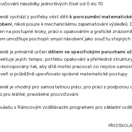
vičování násobilky jednotlivých čísel od 0 do 10.
riál vychází z potřeby vést děti
k porozumění matematické
obení
, nikoli pouze k mechanickému zapamatování výsledků. D
en na postupné kroky, práci s opakováním a grafické znázorně
em umožňuje pochopit smysl násobení jako součtu stejných 
riál je primárně určen
dětem se specifickými poruchami uč
ektuje jejich tempo, potřebu opakování a přehledné struktury
u koncipovány tak, aby dítě mohlo pracovat co nejvíce samos
oveň si průběžně upevňovalo správné matematické postupy.
eriál je vhodný pro samostatnou práci, pro práci s podporou
 pro krátké, pravidelné procvičování.
ouladu s Rámcovým vzdělávacím programem pro základní vzděl
PŘEDŠKOLÁ