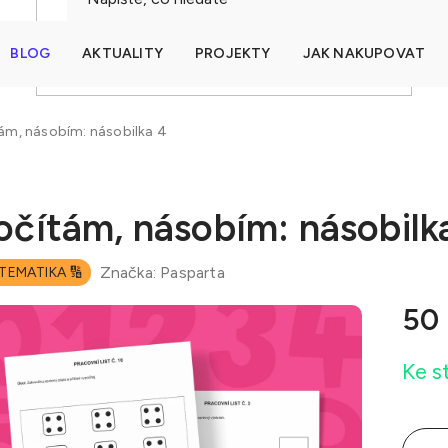
BLOG
AKTUALITY
PROJEKTY
JAK NAKUPOVAT
HLEDAT
ám, násobím: násobilka 4
očítám, násobím: násobilk
Značka:
Pasparta
TEMATIKA 🔢
50
Měrná
Ke s
cena: