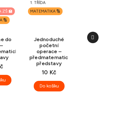
1. TŘÍDA
A ZŠ 🏫
MATEMATIKA 🔢
A 🔢
Další
me do
Jednoduché
produkt
 –
početní
ematické
operace –
tavy
předmatematické
představy
Kč
10 Kč
íku
Do košíku