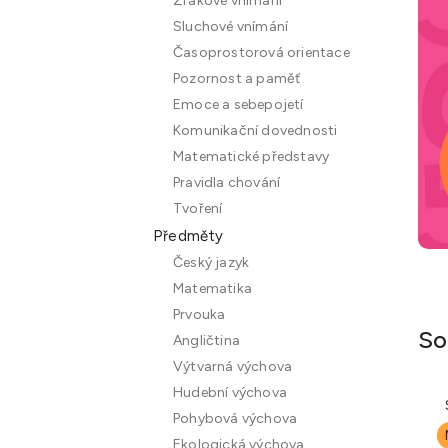
Zrakové vnímání
n
Sluchové vnímání
e
Časoprostorová orientace
l
Pozornost a paměť
Emoce a sebepojetí
Komunikační dovednosti
Matematické představy
Pravidla chování
Tvoření
Předměty
Český jazyk
Matematika
Prvouka
So
Angličtina
Výtvarná výchova
Hudební výchova
Pohybová výchova
Ekologická výchova