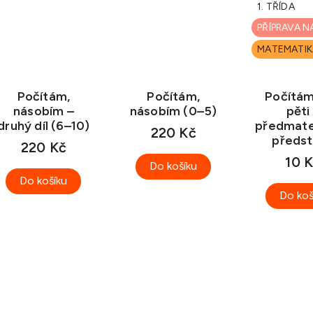
1. TŘÍDA
PŘÍPRAVA N
MATEMATIK
Počítám,
Počítám,
Počítá
násobím –
násobím (0–5)
pěti
druhý díl (6–10)
předmat
220 Kč
předs
220 Kč
10 
Do košíku
Do košíku
Do koš