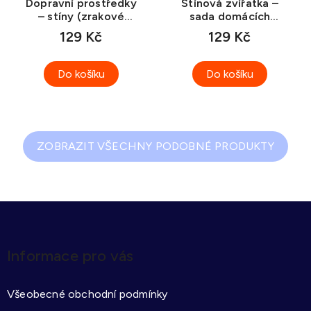
Dopravní prostředky
Stínová zvířatka –
– stíny (zrakové
sada domácích
rozlišování)
zvířat (zrakové
129 Kč
129 Kč
rozlišování)
Do košíku
Do košíku
ZOBRAZIT VŠECHNY PODOBNÉ PRODUKTY
Z
á
p
Informace pro vás
a
t
Všeobecné obchodní podmínky
í