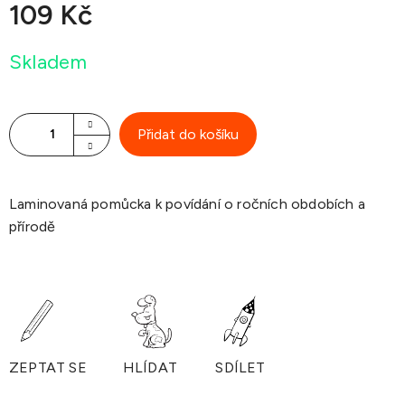
109 Kč
Měrná
Skladem
cena:
Přidat do košíku
Laminovaná pomůcka k povídání o ročních obdobích a
přírodě
ZEPTAT SE
HLÍDAT
SDÍLET