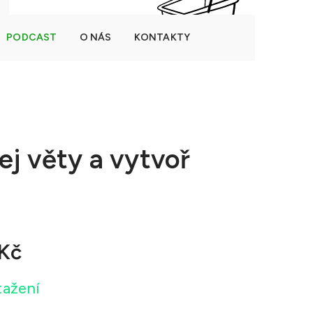
PODCAST
O NÁS
KONTAKTY
NÁKUPNÍ
Prázdný košík
KOŠÍK
ej věty a vytvoř
 Kč
tažení