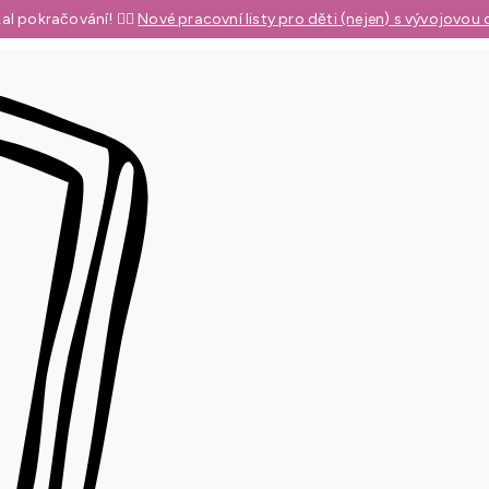
al pokračování! 👉🏼
Nové pracovní listy pro děti (nejen) s vývojovou 