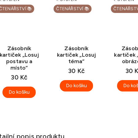
ČTENÁŘSTVÍ 📚
ČTENÁŘSTVÍ 📚
ČTENÁŘSTV
Zásobník
Zásobník
Zásob
kartiček „Losuj
kartiček „Losuj
kartiček 
postavu a
téma“
obráz
místo“
30 Kč
30 
30 Kč
Do košíku
Do koš
Do košíku
tailní popis produktu