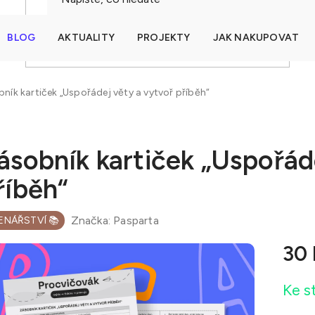
BLOG
AKTUALITY
PROJEKTY
JAK NAKUPOVAT
HLEDAT
ník kartiček „Uspořádej věty a vytvoř příběh“
ásobník kartiček „Uspořád
říběh“
Značka:
Pasparta
ENÁŘSTVÍ 📚
30
Měrná
Ke s
cena: