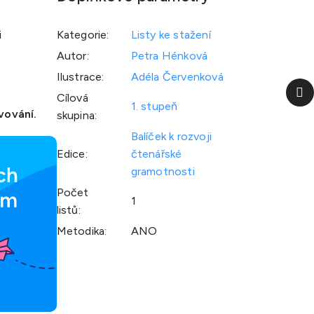
i
Kategorie
:
Listy ke stažení
Autor
:
Petra Hénková
Ilustrace
:
Adéla Červenková
Da
Cílová
p
1. stupeň
vování.
skupina
:
Balíček k rozvoji
Edice
:
čtenářské
gramotnosti
Počet
1
listů
:
Metodika
:
ANO