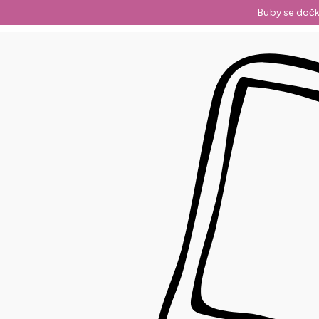
Přejít
Buby se dočk
na
obsah