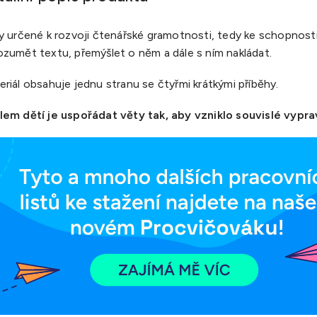
y určené k rozvoji čtenářské gramotnosti, tedy ke schopnost
ozumět textu, přemýšlet o něm a dále s ním nakládat.
riál obsahuje jednu stranu se čtyřmi krátkými příběhy.
lem dětí je uspořádat věty tak, aby vzniklo souvislé vypra