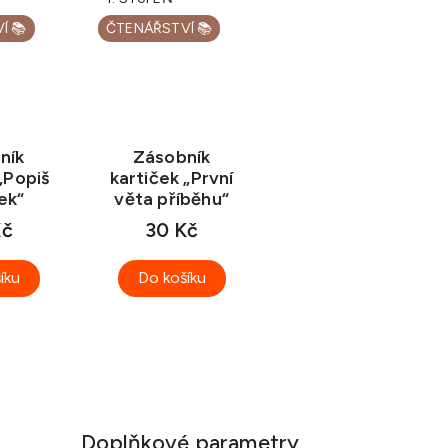
Í 📚
ČTENÁŘSTVÍ 📚
ník
Zásobník
„Popiš
kartiček „První
ek“
věta příběhu“
Kč
30 Kč
íku
Do košíku
Doplňkové parametry