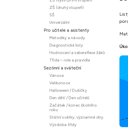
ZŠ (vyšší první stupeň)
ZŠ (druhý stupeň)
List
SŠ
por
Univerzální
Pro učitele a asistenty
Mate
Metodiky a návody
Diagnostické listy
Úko
Hodnocení a sebereflexe žáků
Třída – role a pravidla
Sezónní a sváteční
Vánoce
Velikonoce
Halloween / Dušičky
Den dětí / Den učitelů
Začátek / konec školního
roku
Státní svátky, významné dny
Výzdoba třídy