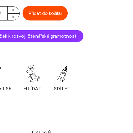
Přidat do košíku
íček k rozvoji čtenářské gramotnosti
AT SE
HLÍDAT
SDÍLET
1. STUPEŇ