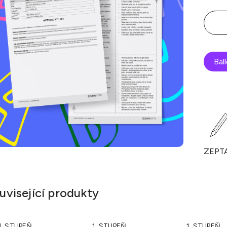
Bal
ZEPT
uvisející produkty
1. STUPEŇ
1. STUPEŇ
1. STUPEŇ