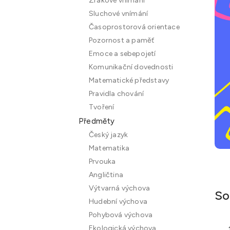
Zrakové vnímání
n
Sluchové vnímání
e
Časoprostorová orientace
l
Pozornost a paměť
Emoce a sebepojetí
Komunikační dovednosti
Matematické představy
Pravidla chování
Tvoření
Předměty
Český jazyk
Matematika
Prvouka
Angličtina
Výtvarná výchova
So
Hudební výchova
Pohybová výchova
Ekologická výchova