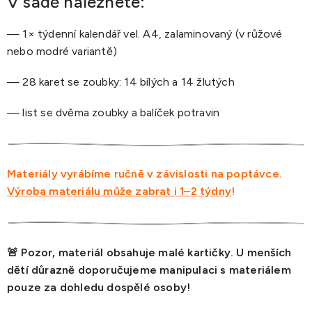
V sadě naleznete:
— 1× týdenní kalendář vel. A4, zalaminovaný (v růžové
nebo modré variantě)
— 28 karet se zoubky: 14 bílých a 14 žlutých
— list se dvěma zoubky a balíček potravin
Materiály vyrábíme ručně v závislosti na poptávce.
Výroba materiálu může zabrat i 1–2 týdny
!
🚨 Pozor, materiál obsahuje malé kartičky. U menších
dětí důrazně doporučujeme manipulaci s materiálem
pouze za dohledu dospělé osoby!