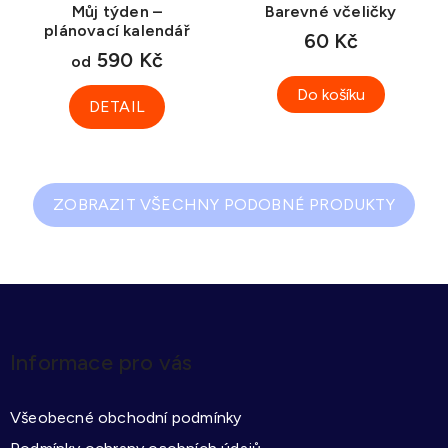
Můj týden –
Barevné včeličky
plánovací kalendář
60 Kč
590 Kč
od
Do košíku
DETAIL
ZOBRAZIT VŠECHNY PODOBNÉ PRODUKTY
Z
á
p
Informace pro vás
a
t
Všeobecné obchodní podmínky
í