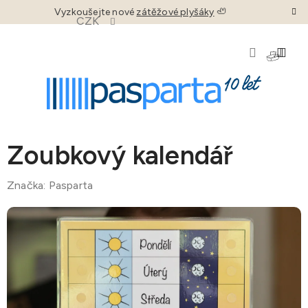
Přejít
Vyzkoušejte nové
zátěžové plyšáky
🦥
CZK
na
obsah
NÁKU
KOŠÍK
Zoubkový kalendář
Značka:
Pasparta