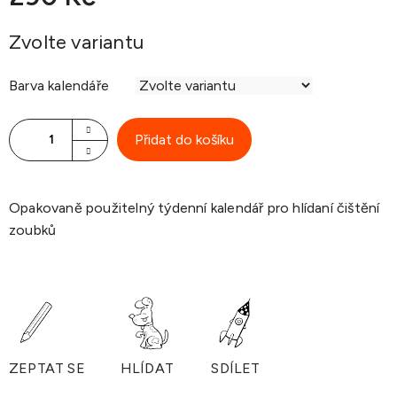
Měrná
Zvolte variantu
cena:
Barva kalendáře
Přidat do košíku
Opakovaně použitelný týdenní kalendář pro hlídaní čištění
zoubků
ZEPTAT SE
HLÍDAT
SDÍLET