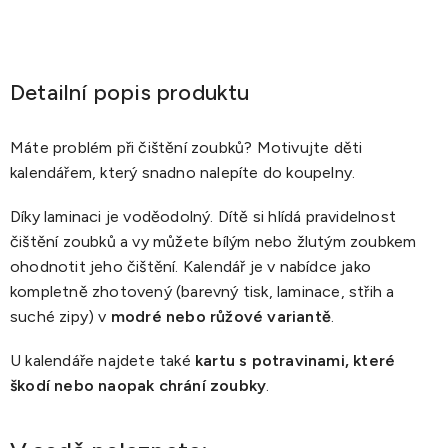
Detailní popis produktu
Máte problém při čištění zoubků? Motivujte děti
kalendářem, který snadno nalepíte do koupelny.
Díky laminaci je voděodolný. Dítě si hlídá pravidelnost
čištění zoubků a vy můžete bílým nebo žlutým zoubkem
ohodnotit jeho čištění. Kalendář je v nabídce jako
kompletně zhotovený (barevný tisk, laminace, střih a
suché zipy) v
modré nebo růžové variantě
.
U kalendáře najdete také
kartu s potravinami, které
škodí nebo naopak chrání zoubky
.