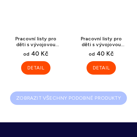
Pracovní listy pro
Pracovní listy pro
děti s vývojovou
děti s vývojovou
dysfázií I
dysfázií II
40 Kč
40 Kč
od
od
DETAIL
DETAIL
ZOBRAZIT VŠECHNY PODOBNÉ PRODUKTY
Z
á