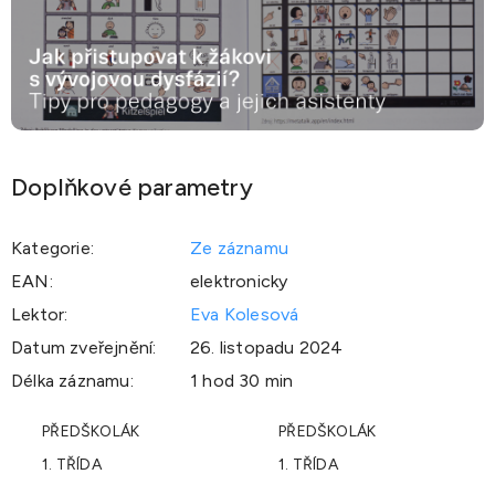
Doplňkové parametry
Kategorie
:
Ze záznamu
EAN
:
elektronicky
Lektor
:
Eva Kolesová
Datum zveřejnění
:
26. listopadu 2024
Délka záznamu
:
1 hod 30 min
PŘEDŠKOLÁK
PŘEDŠKOLÁK
1. TŘÍDA
1. TŘÍDA