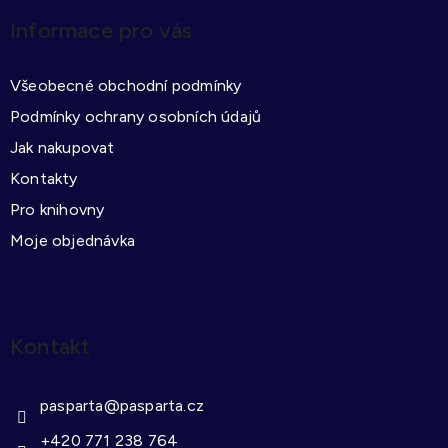
p
Informace pro vás
a
t
Všeobecné obchodní podmínky
í
Podmínky ochrany osobních údajů
Jak nakupovat
Kontakty
Pro knihovny
Moje objednávka
Kontakt
pasparta
@
pasparta.cz
+420 771 238 764