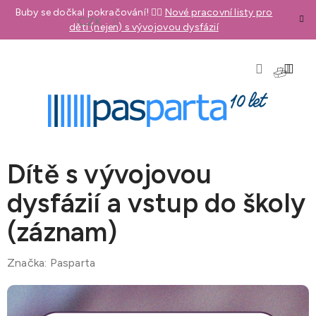
Přejít
Buby se dočkal pokračování! 👉🏼
Nové pracovní listy pro
CZK
na
děti (nejen) s vývojovou dysfázií
obsah
NÁKU
KOŠÍK
Dítě s vývojovou
dysfázií a vstup do školy
(záznam)
Značka:
Pasparta