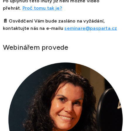
Po uplynutí této lhůty již není možné video
přehrát.
Proč tomu tak je?
📄
Osvědčení Vám bude zasláno na vyžádání,
kontaktujte nás na e-mailu
seminare@pasparta.cz
Webinářem provede