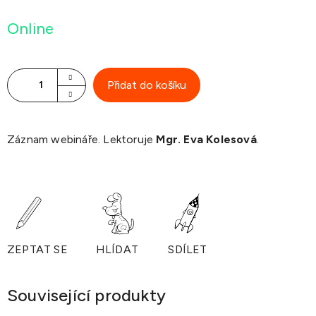
Měrná
Online
cena:
Přidat do košíku
Záznam webináře. Lektoruje
Mgr. Eva Kolesová
.
ZEPTAT SE
HLÍDAT
SDÍLET
Související produkty