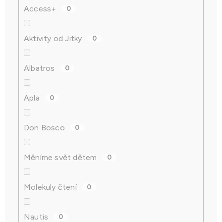
Access+
0
Aktivity od Jitky
0
Albatros
0
Apla
0
Don Bosco
0
Měníme svět dětem
0
Molekuly čtení
0
Nautis
0