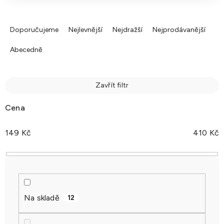
Ř
a
Doporučujeme
Nejlevnější
Nejdražší
Nejprodávanější
z
Abecedně
e
n
í
Zavřít filtr
p
r
Cena
o
d
149
Kč
410
Kč
u
k
t
ů
Na skladě
12