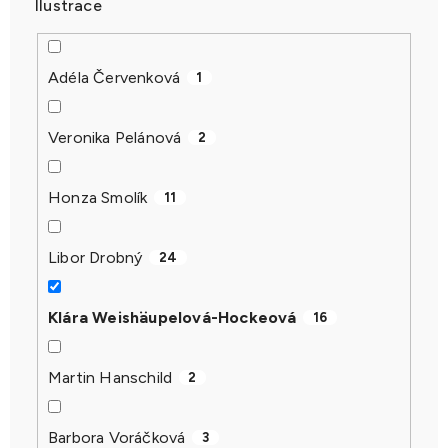
Ilustrace
Adéla Červenková
1
Veronika Pelánová
2
Honza Smolík
11
Libor Drobný
24
Klára Weishäupelová-Hockeová
16
Martin Hanschild
2
Barbora Voráčková
3