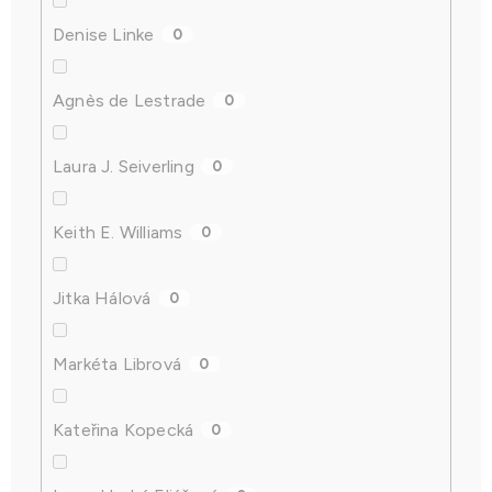
Denise Linke
0
Agnès de Lestrade
0
Laura J. Seiverling
0
Keith E. Williams
0
Jitka Hálová
0
Markéta Librová
0
Kateřina Kopecká
0