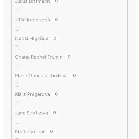
Julius Bittmann
0
Jitka Kendíková
0
Naoki Higašida
0
Chana Rachel Frumin
0
Marie Gabriela Lhotová
0
Klára Pragerová
0
Jana Sirotková
0
Martin Selner
0