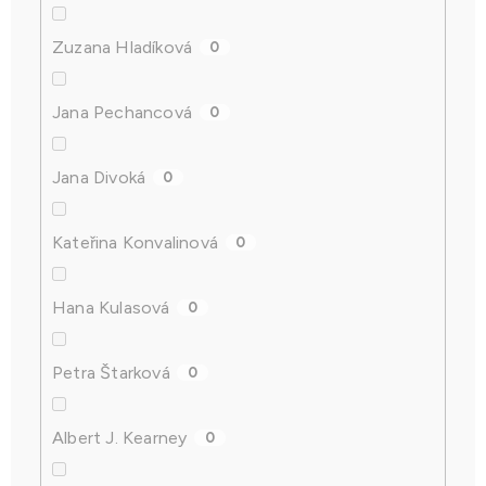
Zuzana Hladíková
0
Jana Pechancová
0
Jana Divoká
0
Kateřina Konvalinová
0
Hana Kulasová
0
Petra Štarková
0
Albert J. Kearney
0