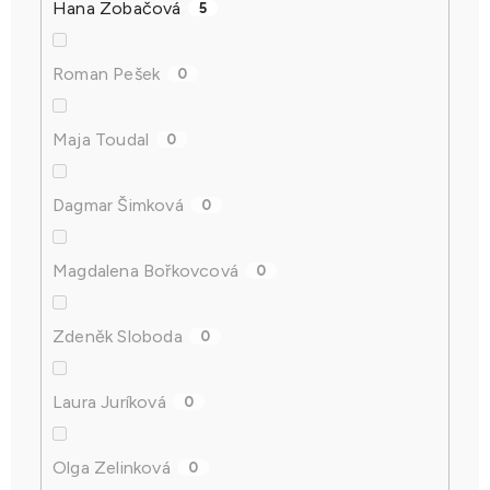
Hana Zobačová
5
Roman Pešek
0
Maja Toudal
0
Dagmar Šimková
0
Magdalena Bořkovcová
0
Zdeněk Sloboda
0
Laura Juríková
0
Olga Zelinková
0