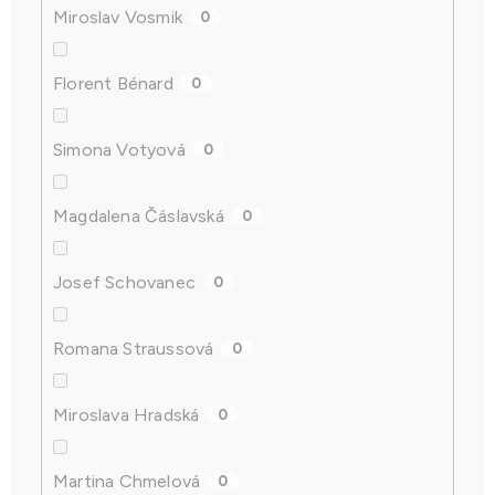
Miroslav Vosmik
0
Florent Bénard
0
Simona Votyová
0
Magdalena Čáslavská
0
Josef Schovanec
0
Romana Straussová
0
Miroslava Hradská
0
Martina Chmelová
0