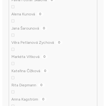
Alena Kunová
0
Jana Šarounová
0
Věra Petlanová Zychová
0
Markéta Vítková
0
Kateřina Čížková
0
Rita Diepmann
0
Anna Kagström
0