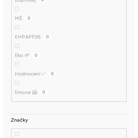
MŠ
0
EHPAPP26
0
Eko 🌱
0
Hodnocení ✅
0
Emoce 🤗
0
Značky