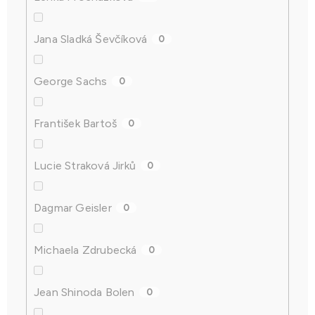
Jana Sladká Ševčíková
0
George Sachs
0
František Bartoš
0
Lucie Straková Jirků
0
Dagmar Geisler
0
Michaela Zdrubecká
0
Jean Shinoda Bolen
0