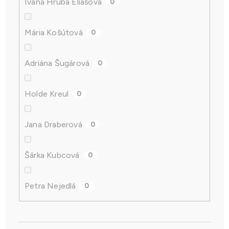
Ivana Hrubá Eliášová
0
Mária Košútová
0
Adriána Šugárová
0
Holde Kreul
0
Jana Draberová
0
Šárka Kubcová
0
Petra Nejedlá
0