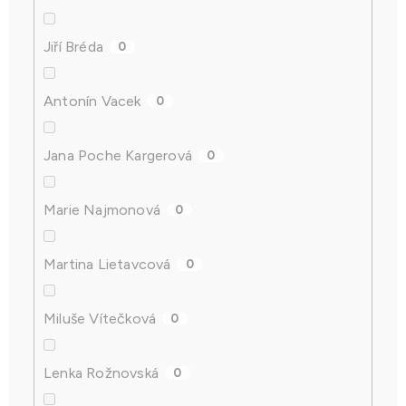
Jiří Bréda
0
Antonín Vacek
0
Jana Poche Kargerová
0
Marie Najmonová
0
Martina Lietavcová
0
Miluše Vítečková
0
Lenka Rožnovská
0