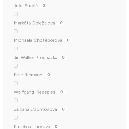
Jitka Suchá
0
Markéta Doležalová
0
Michaela Chotěborová
0
Jiří Walker Procházka
0
Fritz Riemann
0
Wolfgang Kleespies
0
Zuzana Csontosová
0
Kateřina Thorová
0