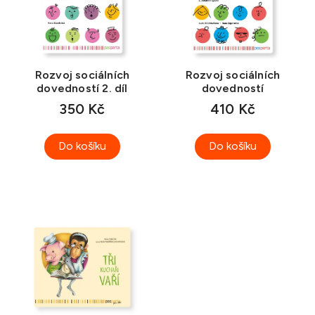
s
p
r
o
d
Rozvoj sociálních
Rozvoj sociálních
dovedností 2. díl
dovedností
u
350 Kč
410 Kč
k
t
ů
Do košíku
Do košíku