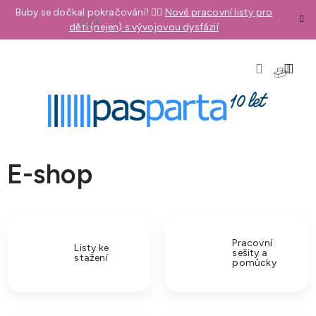
Přejít
Buby se dočkal pokračování! 👉🏼
Nové pracovní listy pro
CZK
na
děti (nejen) s vývojovou dysfázií
obsah
NÁKU
KOŠÍK
E-shop
Pracovní
Listy ke
sešity a
stažení
pomůcky