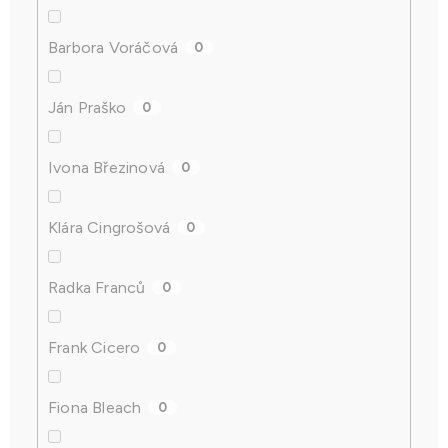
Barbora Voráčová
0
Ján Praško
0
Ivona Březinová
0
Klára Cingrošová
0
Radka Franců
0
Frank Cicero
0
Fiona Bleach
0