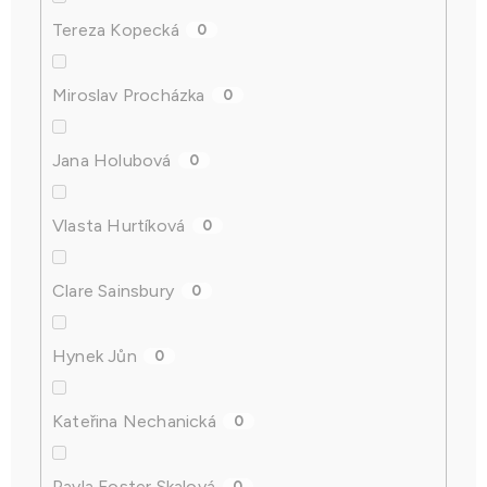
Tereza Kopecká
0
Miroslav Procházka
0
Jana Holubová
0
Vlasta Hurtíková
0
Clare Sainsbury
0
Hynek Jůn
0
Kateřina Nechanická
0
Pavla Foster Skalová
0