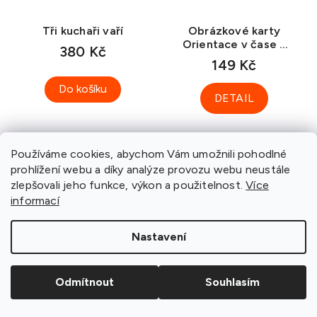
Tři kuchaři vaří
Obrázkové karty
Orientace v čase a
380 Kč
prostoru – aktivity
149 Kč
Do košíku
DETAIL
Používáme cookies, abychom Vám umožnili pohodlné
prohlížení webu a díky analýze provozu webu neustále
zlepšovali jeho funkce, výkon a použitelnost.
Více
informací
Nastavení
Odmítnout
Souhlasím
Obrázkové karty
Obrázkové karty
Orientace v čase a
Orientace v čase a