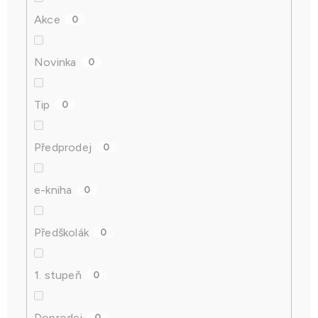
Akce
0
Novinka
0
Tip
0
Předprodej
0
e-kniha
0
Předškolák
0
1. stupeň
0
Doprodej
0