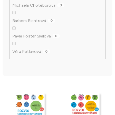
Michaela Chotěborová
0
Barbora Richtrová
0
Pavla Foster Skalová
0
Věra Petlanová
0
V
ý
p
i