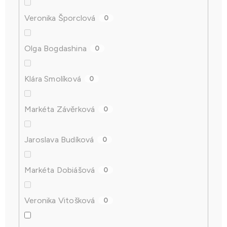
Veronika Šporclová
0
Olga Bogdashina
0
Klára Smolíková
0
Markéta Závěrková
0
Jaroslava Budíková
0
Markéta Dobiášová
0
Veronika Vitošková
0