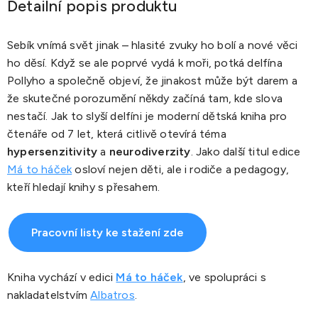
Detailní popis produktu
Sebík vnímá svět jinak – hlasité zvuky ho bolí a nové věci
ho děsí. Když se ale poprvé vydá k moři, potká delfína
Pollyho a společně objeví, že jinakost může být darem a
že skutečné porozumění někdy začíná tam, kde slova
nestačí. Jak to slyší delfíni je moderní dětská kniha pro
čtenáře od 7 let, která citlivě otevírá téma
hypersenzitivity
a
neurodiverzity
. Jako další titul edice
Má to háček
osloví nejen děti, ale i rodiče a pedagogy,
kteří hledají knihy s přesahem.
Pracovní listy ke stažení zde
Kniha vychází v edici
Má to háček
, ve spolupráci s
nakladatelstvím
Albatros
.