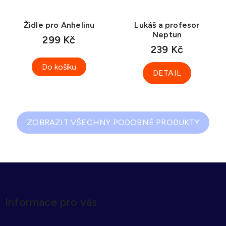
Židle pro Anhelinu
Lukáš a profesor
Neptun
299 Kč
239 Kč
Do košíku
DETAIL
ZOBRAZIT VŠECHNY PODOBNÉ PRODUKTY
Z
á
p
Informace pro vás
a
t