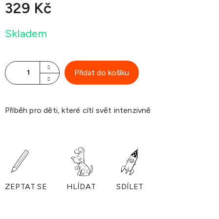
329 Kč
Měrná
Skladem
cena:
Přidat do košíku
Příběh pro děti, které cítí svět intenzivně
ZEPTAT SE
HLÍDAT
SDÍLET