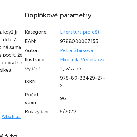
Doplňkové parametry
 když jí
Kategorie
:
Literatura pro děti
 a která
EAN
:
9788000067155
úplně sama
Autor
:
Petra Štarková
 pocit, že
Ilustrace
:
Michaela Večerková
 neobratné,
Vydání
:
1., vázané
olka a
978-80-88429-27-
ISBN
:
2
Počet
96
stran
:
Rok vydání
:
5/2022
m
Albatros
.
 Má to