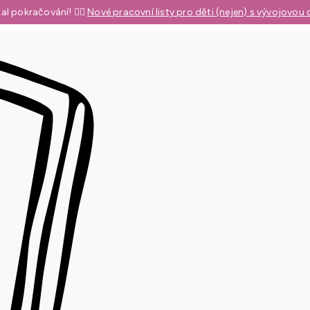
al pokračování! 👉🏼
Nové pracovní listy pro děti (nejen) s vývojovou 