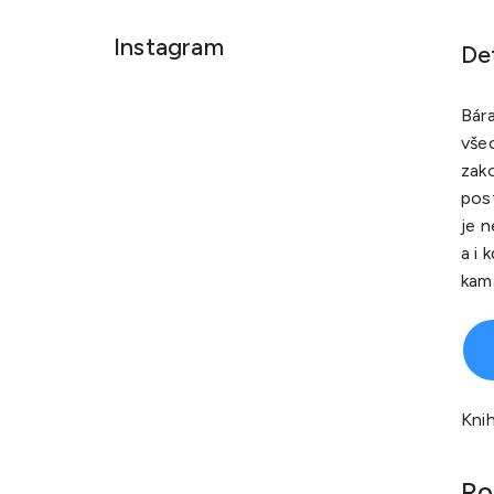
Instagram
De
Bára
všec
zako
pos
je n
a i 
kam
Knih
Ro