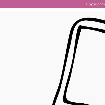
Přejít
Buby se dočk
na
obsah