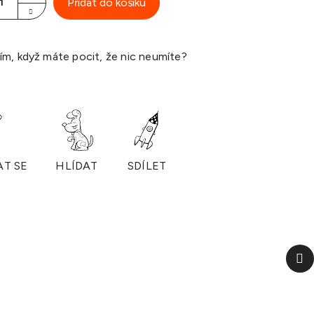
Přidat do košíku
ím, když máte pocit, že nic neumíte?
AT SE
HLÍDAT
SDÍLET
Da
p