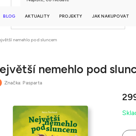
BLOG
AKTUALITY
PROJEKTY
JAK NAKUPOVAT
HLEDAT
ejvětší nemehlo pod sluncem
ejvětší nemehlo pod slun
Značka:
Pasparta
29
Měrná
Skl
cena: