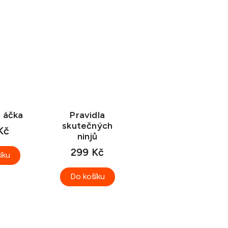
 áčka
Pravidla
skutečných
Kč
ninjů
299 Kč
íku
Do košíku