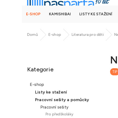
E-SHOP
KAMISHIBAI
LISTY KE STAŽENÍ
Domů
E-shop
Literatura pro děti
N
P
o
N
Přeskočit
s
kategorie
t
Kategorie
TIP
r
a
E-shop
n
Listy ke stažení
n
Pracovní sešity a pomůcky
í
Pracovní sešity
p
Pro předškoláky
a