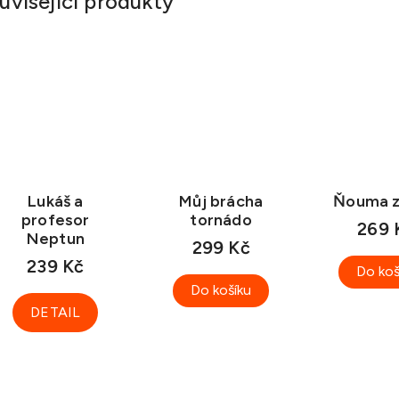
uvisející produkty
Lukáš a
Můj brácha
Ňouma z
profesor
tornádo
269 
Neptun
299 Kč
239 Kč
Do koš
Do košíku
DETAIL