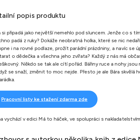
tailní popis produktu
 si připadá jako největší nemehlo pod sluncem. Jenže co s tím,
hno padá z ruky? Dokáže neobratná holka, které se nic nedaří
pne i na rovné podlaze, prožít parádní prázdniny, a navíc se 
tarat o dědečka a všechna jeho zvířata? Každý z nás má občas
ešikovný. Někdo se tak ale cítí pořád. Bářiny ruce a nohy jsou
když se snaží, změnit to moc nejde. Přesto je ale Bára skvělá h
arádka.
Pracovní listy ke stažení zdarma zde
a vychází v edici Má to háček, ve spolupráci s nakladatelství
zhovor s autorkou několika knih z edice