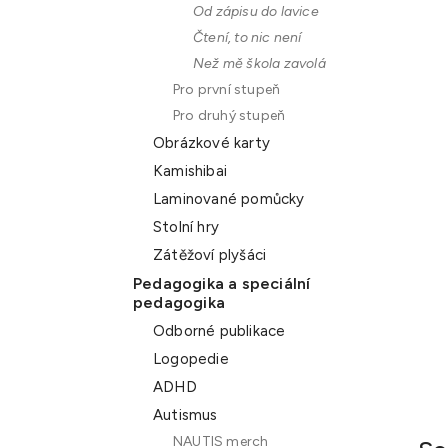
Od zápisu do lavice
n
Čtení, to nic není
e
Než mě škola zavolá
l
Pro první stupeň
Pro druhý stupeň
Obrázkové karty
Kamishibai
Laminované pomůcky
Stolní hry
Zátěžoví plyšáci
Pedagogika a speciální
pedagogika
Odborné publikace
Logopedie
ADHD
Autismus
NAUTIS merch