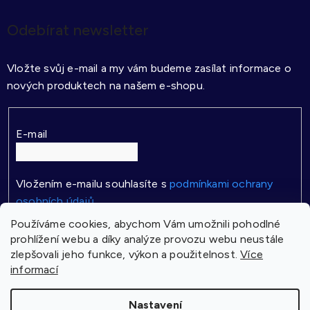
Odebírat newsletter
Vložte svůj e-mail a my vám budeme zasílat informace o
nových produktech na našem e-shopu.
E-mail
Vložením e-mailu souhlasíte s
podmínkami ochrany
osobních údajů
Používáme cookies, abychom Vám umožnili pohodlné
PŘIHLÁSIT SE
prohlížení webu a díky analýze provozu webu neustále
zlepšovali jeho funkce, výkon a použitelnost.
Více
informací
Vytvořil Shoptet
Nastavení