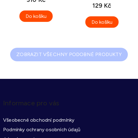
rozlišování)
129 Kč
Do košíku
Do košíku
ZOBRAZIT VŠECHNY PODOBNÉ PRODUKTY
Z
á
p
Informace pro vás
a
t
Všeobecné obchodní podmínky
í
Podmínky ochrany osobních údajů