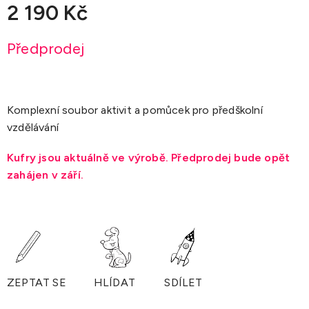
2 190 Kč
Měrná
Předprodej
cena:
Komplexní soubor aktivit a pomůcek pro předškolní
vzdělávání
Kufry jsou aktuálně ve výrobě. Předprodej bude opět
zahájen v září.
ZEPTAT SE
HLÍDAT
SDÍLET