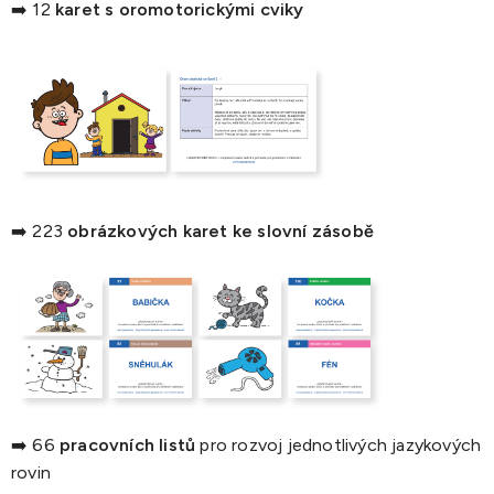
➡️ 12
karet s oromotorickými cviky
➡️ 223
obrázkových karet ke slovní zásobě
➡️ 66
pracovních listů
pro rozvoj jednotlivých jazykových
rovin