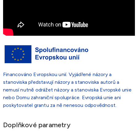
Financováno Evropskou unií. Vyjádřené názory a
stanoviska představují názory a stanoviska autorů a
nemusí nutně odrážet názory a stanoviska Evropské unie
nebo Domu zahraniční spolupráce. Evropská unie ani
poskytovatel grantu za ně nenesou odpovědnost.
Doplňkové parametry