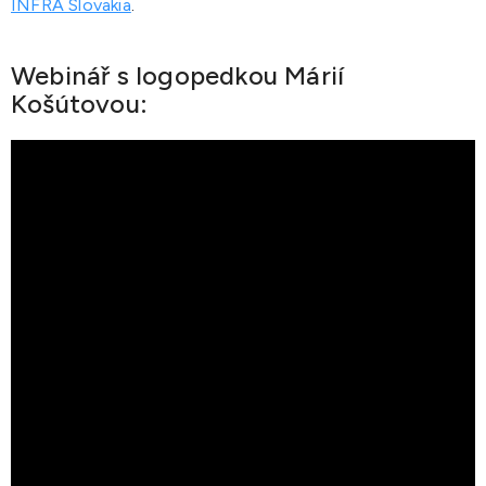
INFRA Slovakia
.
Webinář s logopedkou Márií
Košútovou: