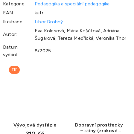
Kategorie
:
Pedagogika a speciální pedagogika
EAN
:
kufr
Ilustrace
:
Libor Drobný
Eva Kolesová, Mária Košútová, Adriána
Autor
:
Šugárová, Tereza Medřická, Veronika Thor
Datum
8/2025
vydání
:
TIP
Vývojová dysfázie
Dopravní prostředky
– stíny (zrakové
310 Kč