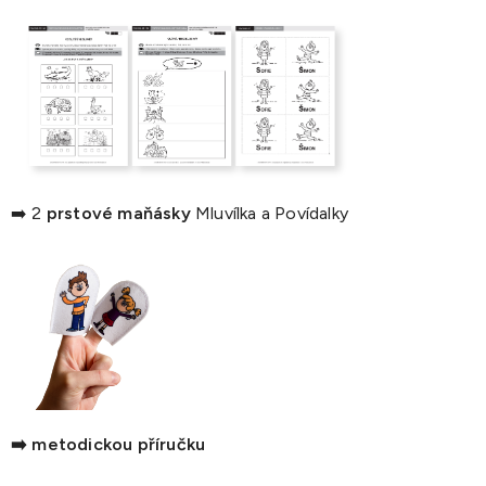
➡️ 2
prstové maňásky
Mluvílka a Povídalky
➡️ metodickou příručku