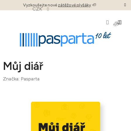
Přejít
Vyzkoušejte nové
zátěžové plyšáky
🦥
CZK
na
obsah
NÁKU
KOŠÍK
Můj diář
Značka:
Pasparta