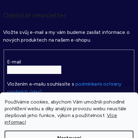
Odebírat newsletter
Vložte svůj e-mail a my vám budeme zasílat informace o
nových produktech na našem e-shopu.
E-mail
Vložením e-mailu souhlasíte s
podmínkami ochrany
osobních údajů
Používáme cookies, abychom Vám umožnili pohodlné
PŘIHLÁSIT SE
prohlížení webu a díky analýze provozu webu neustále
zlepšovali jeho funkce, výkon a použitelnost.
Více
informací
Vytvořil Shoptet
Nastavení