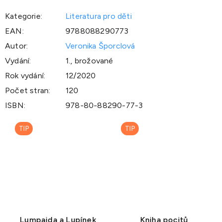
Kategorie
:
Literatura pro děti
EAN
:
9788088290773
Autor
:
Veronika Šporclová
Vydání
:
1., brožované
Rok vydání
:
12/2020
Počet stran
:
120
ISBN
:
978-80-88290-77-3
TIP
TIP
Lumpajda a Lupínek
Kniha pocitů