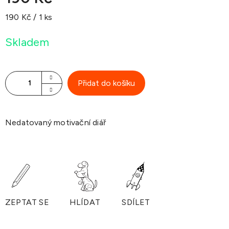
Měrná
190 Kč / 1 ks
cena:
Skladem
Přidat do košíku
Nedatovaný motivační diář
ZEPTAT SE
HLÍDAT
SDÍLET