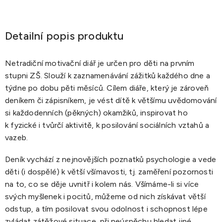
Detailní popis produktu
Netradiční motivační diář je určen pro děti na prvním
stupni ZŠ. Slouží k zaznamenávání zážitků každého dne a
týdne po dobu pěti měsíců. Cílem diáře, který je zároveň
deníkem či zápisníkem, je vést dítě k většímu uvědomování
si každodenních (pěkných) okamžiků, inspirovat ho
k fyzické i tvůrčí aktivitě, k posilování sociálních vztahů a
vazeb.
Deník vychází z nejnovějších poznatků psychologie a vede
děti (i dospělé) k větší všímavosti, tj. zaměření pozornosti
na to, co se děje uvnitř i kolem nás. Všímáme-li si více
svých myšlenek i pocitů, můžeme od nich získávat větší
odstup, a tím posilovat svou odolnost i schopnost lépe
zvládat zátěžové situace, při neúspěchu hledat jiné