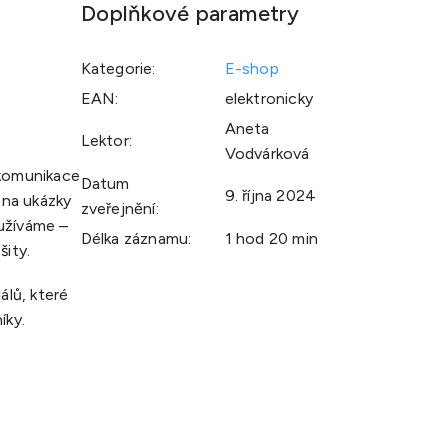
Doplňkové parametry
Kategorie
:
E-shop
EAN
:
elektronicky
Aneta
Lektor
:
Vodvárková
 komunikace
Datum
9. října 2024
éna ukázky
zveřejnění
:
yužíváme –
Délka záznamu
:
1 hod 20 min
šity.
álů, které
íky.