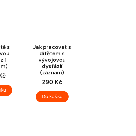
tě s
Jak pracovat s
ovou
dítětem s
zií
vývojovou
am)
dysfázií
(záznam)
Kč
290 Kč
íku
Do košíku