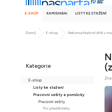
E-SHOP
KAMISHIBAI
LISTY KE STAŽENÍ
Domů
E-shop
Nekomunikativní dítě v ma
P
o
N
Přeskočit
s
kategorie
(
t
Kategorie
r
a
Zna
E-shop
n
Listy ke stažení
n
Pracovní sešity a pomůcky
í
Pracovní sešity
p
Pro předškoláky
a