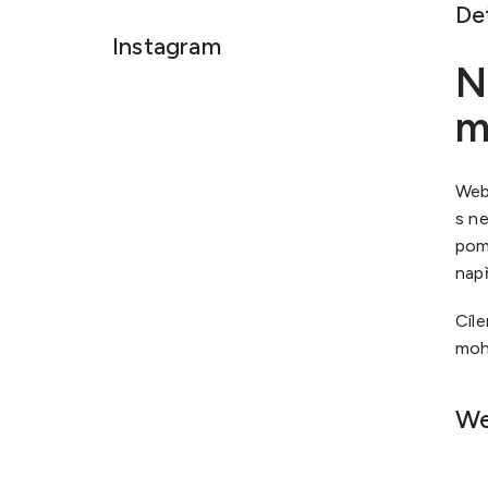
De
Instagram
N
m
Web
s n
pomů
např
Cíl
moho
We