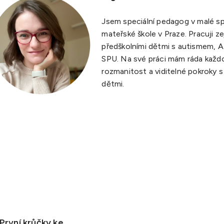
Jsem speciální pedagog v malé sp
mateřské škole v Praze. Pracuji z
předškolními dětmi s autismem, 
SPU. Na své práci mám ráda každ
rozmanitost a viditelné pokroky s
dětmi.
První krůčky ke