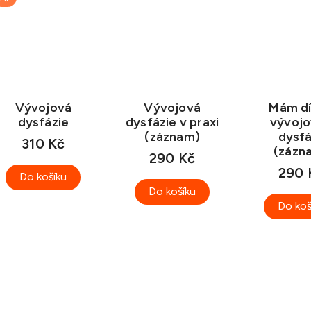
Vývojová
Vývojová
Mám dí
dysfázie
dysfázie v praxi
vývoj
(záznam)
dysfá
310 Kč
(zázn
290 Kč
290 
Do košíku
Do košíku
Do koš