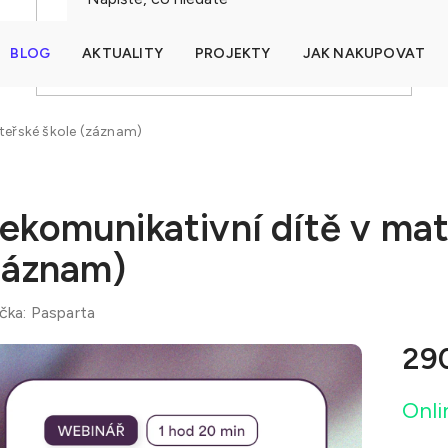
BLOG
AKTUALITY
PROJEKTY
JAK NAKUPOVAT
HLEDAT
teřské škole (záznam)
ekomunikativní dítě v mat
záznam)
čka:
Pasparta
29
Měrná
Onli
cena: