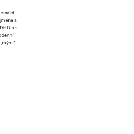
eciální
ejména s
ADHD a s
odenní
 „mými“