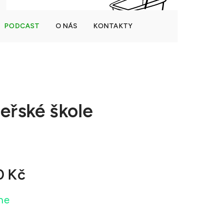
PODCAST
O NÁS
KONTAKTY
NÁKUPNÍ
Prázdný košík
KOŠÍK
eřské škole
0 Kč
ne