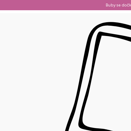
Přejít
Buby se dočk
na
obsah