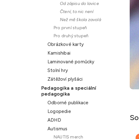
Od zápisu do lavice
n
Čtení, to nic není
e
Než mě škola zavolá
l
Pro první stupeň
Pro druhý stupeň
Obrázkové karty
Kamishibai
Laminované pomůcky
Stolní hry
Zátěžoví plyšáci
Pedagogika a speciální
pedagogika
Odborné publikace
Logopedie
So
ADHD
Autismus
NAUTIS merch