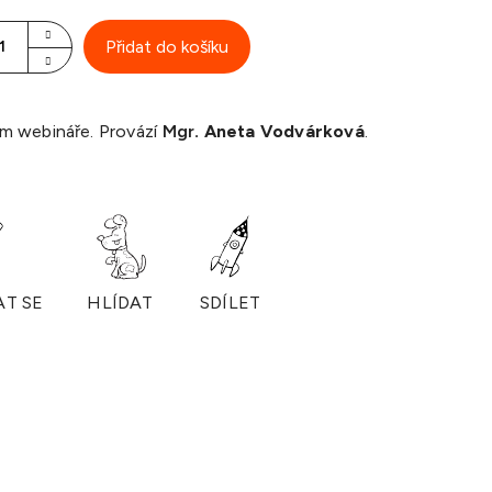
Přidat do košíku
m webináře. Provází
Mgr
. Aneta Vodvárková
.
AT SE
HLÍDAT
SDÍLET