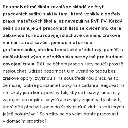
Soubor Než mě škola zavolá se skládá ze čtyř
pracovních sešitů s aktivitami, které vznikly z potřeb
praxe mateřských škol a jež navazují na RVP PV. Každý
sešit obsahuje 24 pracovních listů se cvičeními, která
zábavnou formou rozvíjejí sluchové vnímání, zrakové
vnímání a rozlišování, jemnou motoriku a
grafomotoriku, předmatematické představy, paměť, a
další oblasti vývoje předškoláka nezbytné pro budoucí
osvojení trivia.
Děti se během práce s listy naučí i prostě
naslouchat, udržet pozornost u mluveného textu bez
zrakové opory, zvyknou si na soustředěnou práci, na to,
že musejí dobře porozumět pokynu a zadání a reagovat na
ně. Úkoly jsou koncipovány tak, aby děti bavily, umožnily
zapojení co nejvíce smyslů a rozvíjely zejména ty oblasti,
které děti před vstupem do školy plošně zlobí a ve kterých
ještě pokulhávají. Se sešity se dá velmi dobře pracovat i
v domácím prostředí.