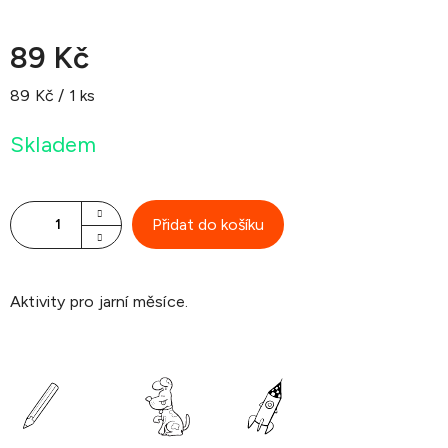
89 Kč
Měrná
89 Kč / 1 ks
cena:
Skladem
Přidat do košíku
Aktivity pro jarní měsíce.