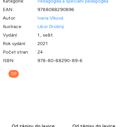
Kategorie
:
Pedagogika a speciální pedagogika
EAN
:
9788088290896
Autor
:
Ivana Vlková
Ilustrace
:
Libor Drobný
Vydání
:
1., sešit
Rok vydání
:
2021
Počet stran
:
24
ISBN
:
978-80-88290-89-6
TIP
Od zápisu do lavice
Od zápisu do lavice