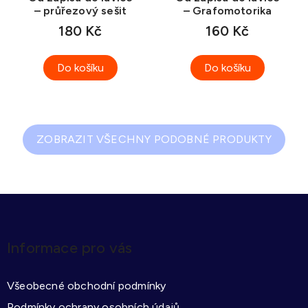
– průřezový sešit
– Grafomotorika
180 Kč
160 Kč
Do košíku
Do košíku
ZOBRAZIT VŠECHNY PODOBNÉ PRODUKTY
Z
á
p
Informace pro vás
a
t
Všeobecné obchodní podmínky
í
Podmínky ochrany osobních údajů