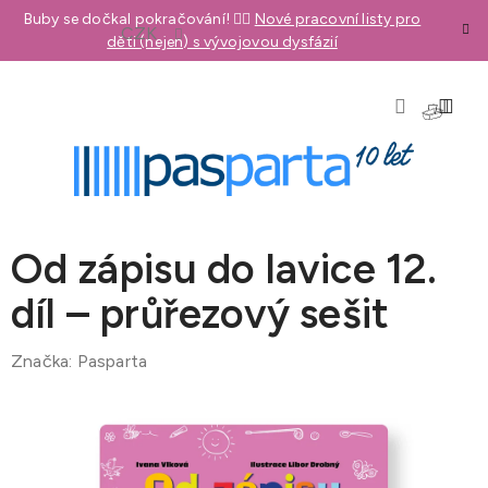
Přejít
Buby se dočkal pokračování! 👉🏼
Nové pracovní listy pro
CZK
na
děti (nejen) s vývojovou dysfázií
obsah
NÁKU
KOŠÍK
Od zápisu do lavice 12.
díl – průřezový sešit
Značka:
Pasparta