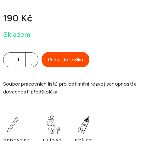
190 Kč
Měrná
Skladem
cena:
Přidat do košíku
Soubor pracovních listů pro optimální rozvoj schopností a
dovedností předškoláka.
ZEPTAT SE
HLÍDAT
SDÍLET