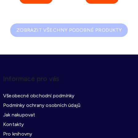
ZOBRAZIT VŠECHNY PODOBNÉ PRODUKTY
Z
á
p
Informace pro vás
a
t
Všeobecné obchodní podmínky
í
Podmínky ochrany osobních údajů
Jak nakupovat
Kontakty
Pro knihovny