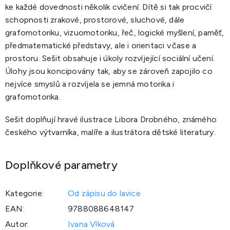
ke každé dovednosti několik cvičení. Dítě si tak procvičí
schopnosti zrakové, prostorové, sluchové, dále
grafomotoriku, vizuomotoriku, řeč, logické myšlení, paměť,
předmatematické představy, ale i orientaci v čase a
prostoru. Sešit obsahuje i úkoly rozvíjející sociální učení.
Úlohy jsou koncipovány tak, aby se zároveň zapojilo co
nejvíce smyslů a rozvíjela se jemná motorika i
grafomotorika.
Sešit doplňují hravé ilustrace Libora Drobného, známého
českého výtvarníka, malíře a ilustrátora dětské literatury.
Doplňkové parametry
Kategorie
:
Od zápisu do lavice
EAN
:
9788088648147
Autor
:
Ivana Vlková