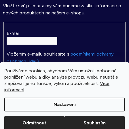
Vložte svůj e-mail a my vám budeme zasílat informace o
nových produktech na našem e-shopu.
E-mail
Vložením e-mailu souhlasíte s
podmínkami ochrany
osobních údajů
Používáme cookies, abychom Vám umožnili pohodlné
PŘIHLÁSIT SE
prohlížení webu a díky analýze provozu webu neustále
zlepšovali jeho funkce, výkon a použitelnost.
Více
informací
Vytvořil Shoptet
Nastavení
Copyright 2026
Pasparta
. Všechna práva vyhrazena.
Odmítnout
Souhlasím