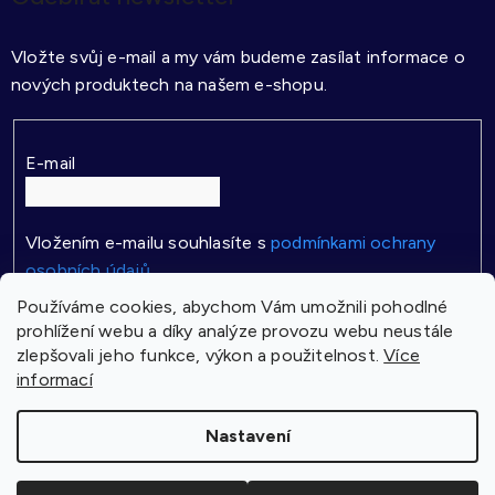
Vložte svůj e-mail a my vám budeme zasílat informace o
nových produktech na našem e-shopu.
E-mail
Vložením e-mailu souhlasíte s
podmínkami ochrany
osobních údajů
Používáme cookies, abychom Vám umožnili pohodlné
PŘIHLÁSIT SE
prohlížení webu a díky analýze provozu webu neustále
zlepšovali jeho funkce, výkon a použitelnost.
Více
informací
Vytvořil Shoptet
Nastavení