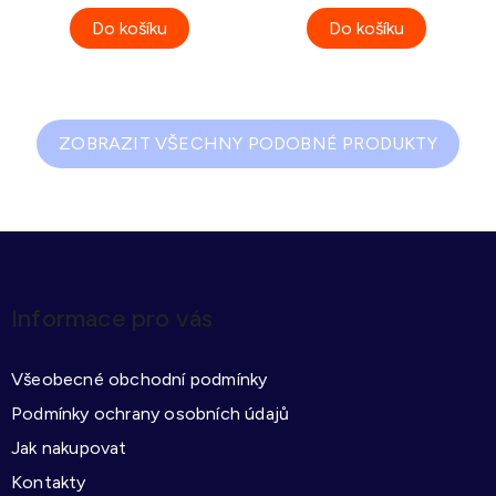
Do košíku
Do košíku
ZOBRAZIT VŠECHNY PODOBNÉ PRODUKTY
Z
á
p
Informace pro vás
a
t
Všeobecné obchodní podmínky
í
Podmínky ochrany osobních údajů
Jak nakupovat
Kontakty