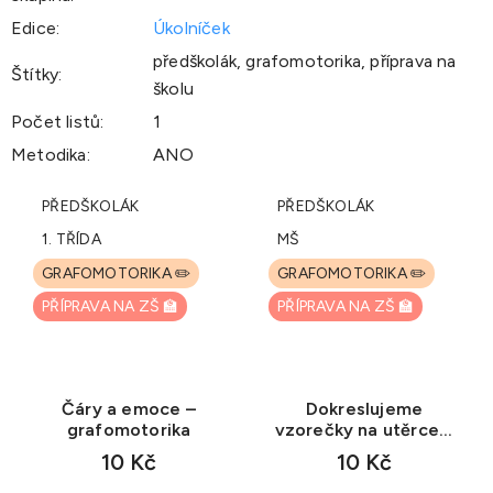
Edice
:
Úkolníček
předškolák, grafomotorika, příprava na
Štítky
:
školu
Počet listů
:
1
Metodika
:
ANO
PŘEDŠKOLÁK
PŘEDŠKOLÁK
1. TŘÍDA
MŠ
GRAFOMOTORIKA ✏️
GRAFOMOTORIKA ✏️
PŘÍPRAVA NA ZŠ 🏫
PŘÍPRAVA NA ZŠ 🏫
Čáry a emoce –
Dokreslujeme
grafomotorika
vzorečky na utěrce –
grafomotorika
10 Kč
10 Kč