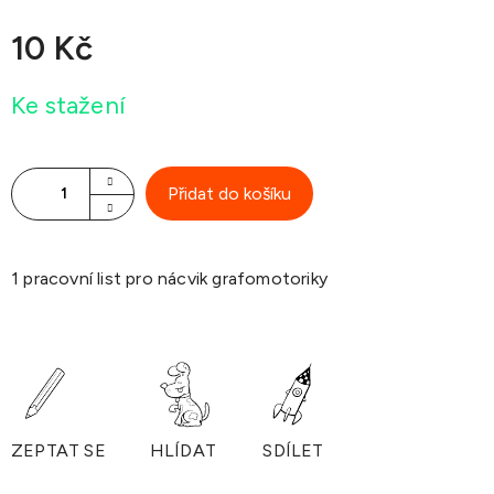
10 Kč
Měrná
Ke stažení
cena:
Přidat do košíku
1 pracovní list pro nácvik grafomotoriky
ZEPTAT SE
HLÍDAT
SDÍLET