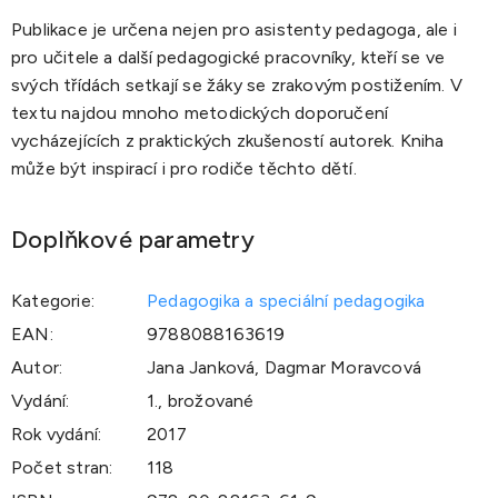
Publikace je určena nejen pro asistenty pedagoga, ale i
pro učitele a další pedagogické pracovníky, kteří se ve
svých třídách setkají se žáky se zrakovým postižením. V
textu najdou mnoho metodických doporučení
vycházejících z praktických zkušeností autorek. Kniha
může být inspirací i pro rodiče těchto dětí.
Doplňkové parametry
Kategorie
:
Pedagogika a speciální pedagogika
EAN
:
9788088163619
Autor
:
Jana Janková, Dagmar Moravcová
Vydání
:
1., brožované
Rok vydání
:
2017
Počet stran
:
118