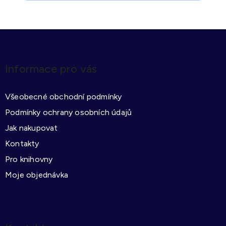
Z
á
p
Informace pro vás
a
t
Všeobecné obchodní podmínky
í
Podmínky ochrany osobních údajů
Jak nakupovat
Kontakty
Pro knihovny
Moje objednávka