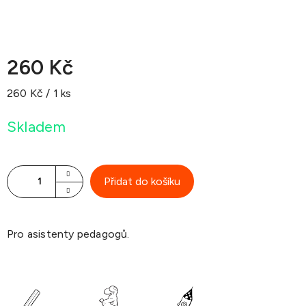
260 Kč
Měrná
260 Kč / 1 ks
cena:
Skladem
Přidat do košíku
Pro asistenty pedagogů.