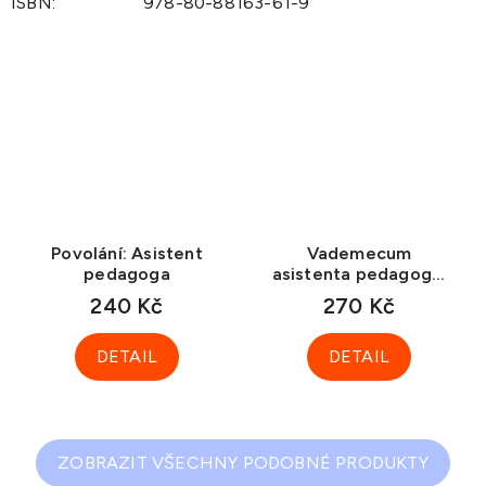
ISBN
:
978-80-88163-61-9
Povolání: Asistent
Vademecum
pedagoga
asistenta pedagoga,
2. vydání
240 Kč
270 Kč
DETAIL
DETAIL
ZOBRAZIT VŠECHNY PODOBNÉ PRODUKTY