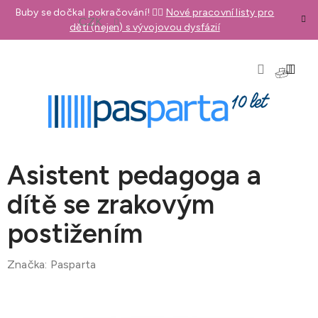
Přejít
Buby se dočkal pokračování! 👉🏼
Nové pracovní listy pro
CZK
na
děti (nejen) s vývojovou dysfázií
obsah
NÁKU
KOŠÍK
Asistent pedagoga a
dítě se zrakovým
postižením
Značka:
Pasparta