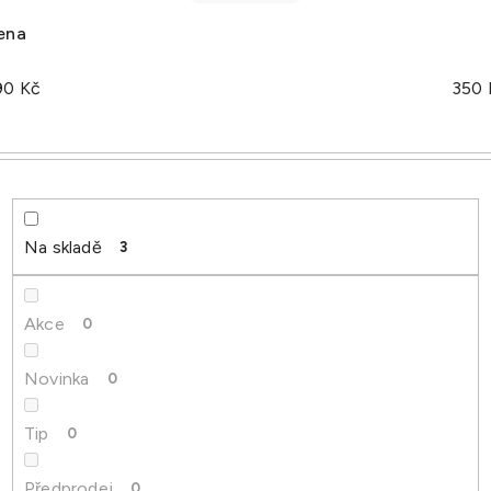
ena
90
Kč
350
Na skladě
3
Akce
0
Novinka
0
Tip
0
Předprodej
0