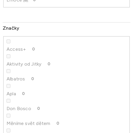
Značky
Access+
0
Aktivity od Jitky
0
Albatros
0
Apla
0
Don Bosco
0
Měníme svět dětem
0