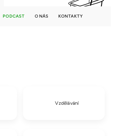
PODCAST
O NÁS
KONTAKTY
NÁKUPNÍ
Prázdný košík
KOŠÍK
Vzdělávání