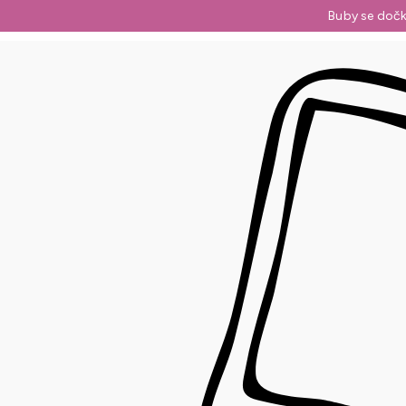
Přejít
Buby se dočk
na
obsah