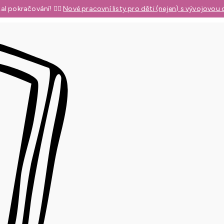
al pokračování! 👉🏼
Nové pracovní listy pro děti (nejen) s vývojovou 