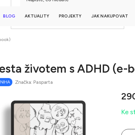
BLOG
AKTUALITY
PROJEKTY
JAK NAKUPOVAT
HLEDAT
book)
esta životem s ADHD (e-b
Značka:
Pasparta
KNIHA
29
Měrná
Ke s
cena: