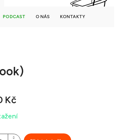
PODCAST
O NÁS
KONTAKTY
NÁKUPNÍ
Prázdný košík
KOŠÍK
ook)
0 Kč
tažení