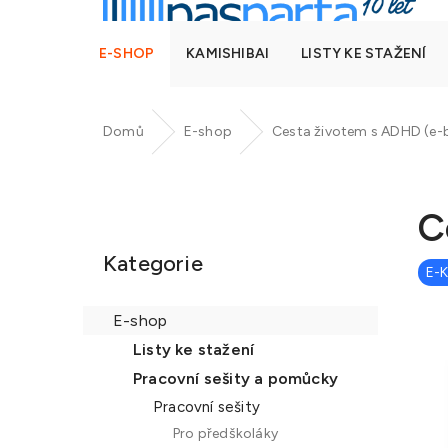
E-SHOP
KAMISHIBAI
LISTY KE STAŽENÍ
Domů
E-shop
Cesta životem s ADHD (e-
P
o
C
Přeskočit
s
kategorie
t
Kategorie
E-
r
a
E-shop
n
Listy ke stažení
n
Pracovní sešity a pomůcky
í
Pracovní sešity
p
Pro předškoláky
a