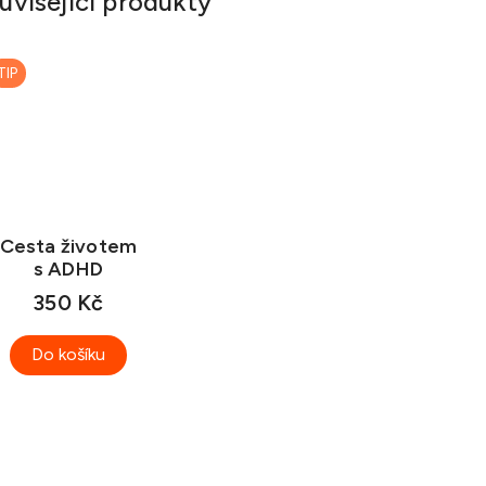
uvisející produkty
TIP
Cesta životem
s ADHD
350 Kč
Do košíku