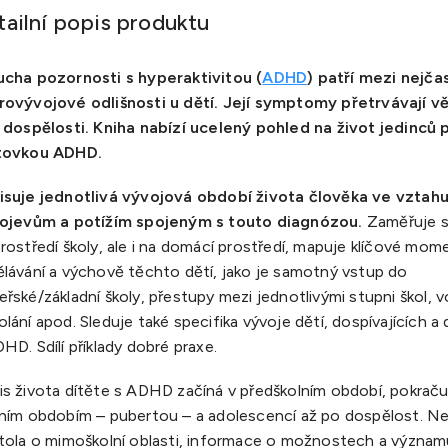
tailní popis produktu
ucha pozornosti s hyperaktivitou (
ADHD
) patří mezi nejčas
rovývojové odlišnosti u dětí. Její symptomy přetrvávají v
o dospělosti. Kniha nabízí ucelený pohled na život jedinců 
tovkou ADHD.
isuje jednotlivá vývojová období života člověka ve vztah
rojevům a potížím spojeným s touto diagnózou.
Zaměřuje s
rostředí školy, ale i na domácí prostředí, mapuje klíčové mome
ělávání a výchově těchto dětí, jako je samotný vstup do
řské/základní školy, přestupy mezi jednotlivými stupni škol, v
lání apod. Sleduje také specifika vývoje dětí, dospívajících a
HD. Sdílí příklady dobré praxe.
is života dítěte s ADHD začíná v předškolním období, pokraču
lním obdobím – pubertou – a adolescencí až po dospělost. Ne
itola o mimoškolní oblasti, informace o možnostech a význam