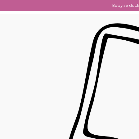
Přejít
Buby se dočk
na
obsah