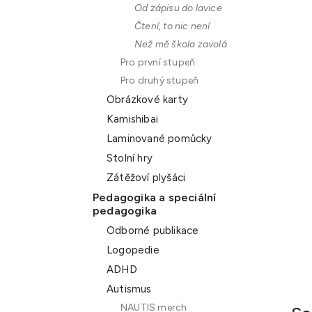
Od zápisu do lavice
n
Čtení, to nic není
e
Než mě škola zavolá
l
Pro první stupeň
Pro druhý stupeň
Obrázkové karty
Kamishibai
Laminované pomůcky
Stolní hry
Zátěžoví plyšáci
Pedagogika a speciální
pedagogika
Odborné publikace
Logopedie
ADHD
Autismus
NAUTIS merch