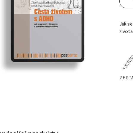
Jak se
života
ZEPT