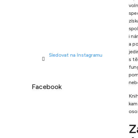
voln
spec
získ
spol
i ná
a po
jedi
Sledovat na Instagramu
s tě
fung
pomá
nebo
Facebook
Knih
kam
oso
Z