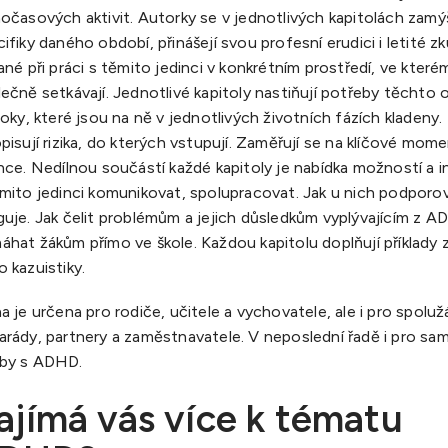
očasových aktivit. Autorky se v jednotlivých kapitolách zamýš
ifiky daného období, přinášejí svou profesní erudici i letité z
ané při práci s těmito jedinci v konkrétním prostředí, ve které
ečně setkávají. Jednotlivé kapitoly nastiňují potřeby těchto
roky, které jsou na ně v jednotlivých životních fázích kladeny. P
pisují rizika, do kterých vstupují. Zaměřují se na klíčové mom
nce. Nedílnou součástí každé kapitoly je nabídka možností a ins
mito jedinci komunikovat, spolupracovat. Jak u nich podporo
uje. Jak čelit problémům a jejich důsledkům vyplývajícím z A
hat žákům přímo ve škole. Každou kapitolu doplňují příklady 
 kazuistiky.
a je určena pro rodiče, učitele a vychovatele, ale i pro spoluž
arády, partnery a zaměstnavatele. V neposlední řadě i pro sa
by s ADHD.
ajímá vás více k tématu