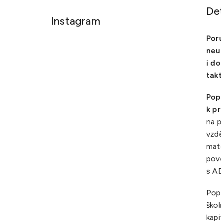
De
Instagram
Por
neu
i d
tak
Pop
k p
na p
vzd
mate
povo
s AD
Pop
ško
kap