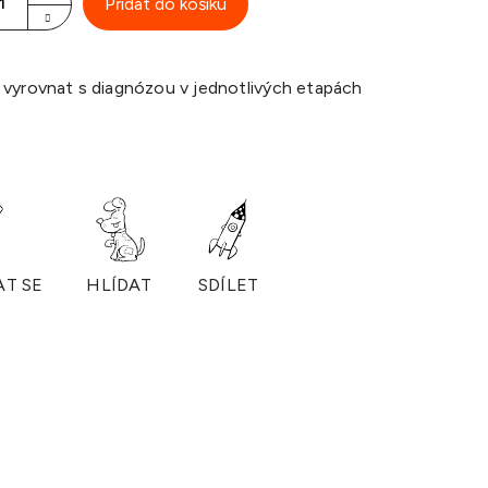
Přidat do košíku
 vyrovnat s diagnózou v jednotlivých etapách
AT SE
HLÍDAT
SDÍLET