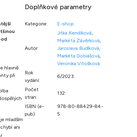
Doplňkové parametry
tější
Kategorie
:
E-shop
ětšinou
Jitka Kendíková
,
pod
Markéta Závěrková
,
Autor
:
Jaroslava Budíková
,
Markéta Dobiášová
,
u
Veronika Vitošková
e hlavně
Rok
nty při
6/2023
vydání
:
Počet
olba
132
stran
:
 dospělých
ISBN (e-
978-80-88429-84-
pub)
:
5
je mladším
chybí ani
u