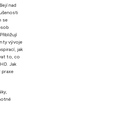
lejí nad
kušenosti
m se
 osob
řibližují
enty vývoje
pirací, jak
vat to, co
DHD. Jak
z praxe
áky,
motné