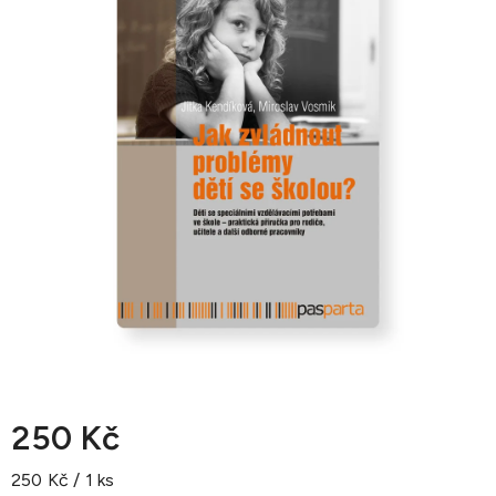
250 Kč
Měrná
250 Kč / 1 ks