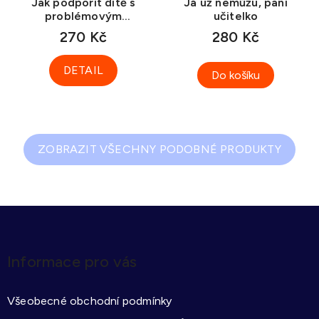
Jak podpořit dítě s
Já už nemůžu, paní
problémovým
učitelko
chováním ve škole
270 Kč
280 Kč
DETAIL
Do košíku
ZOBRAZIT VŠECHNY PODOBNÉ PRODUKTY
Z
á
p
Informace pro vás
a
t
Všeobecné obchodní podmínky
í