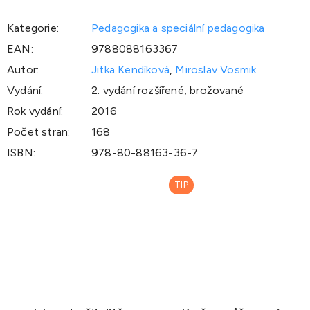
Kategorie
:
Pedagogika a speciální pedagogika
EAN
:
9788088163367
Autor
:
Jitka Kendíková
,
Miroslav Vosmik
Vydání
:
2. vydání rozšířené, brožované
Rok vydání
:
2016
Počet stran
:
168
ISBN
:
978-80-88163-36-7
TIP