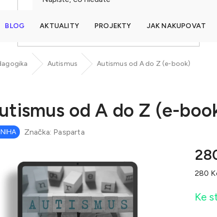
BLOG
AKTUALITY
PROJEKTY
JAK NAKUPOVAT
HLEDAT
edagogika
Autismus
Autismus od A do Z (e-book)
utismus od A do Z (e-boo
Značka:
Pasparta
KNIHA
28
Měrná
280 Kč
cena:
Ke s