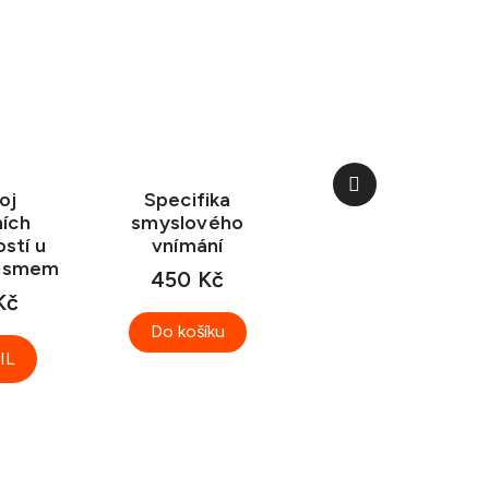
Další
oj
Specifika
produkt
ních
smyslového
stí u
vnímání
tismem
450 Kč
Kč
Do košíku
IL