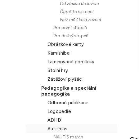
Od zápisu do lavice
n
Čtení, to nic není
e
Než mě škola zavolá
l
Pro první stupeň
Pro druhý stupeň
Obrázkové karty
Kamishibai
Laminované pomůcky
Stolní hry
Zátěžoví plyšáci
Pedagogika a speciální
pedagogika
Odborné publikace
Logopedie
ADHD
Autismus
NAUTIS merch