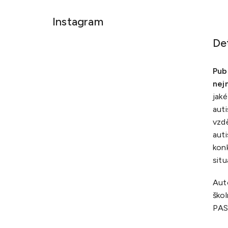
Instagram
De
Pub
nej
jaké
auti
vzdě
auti
konk
situ
Aut
škol
PAS