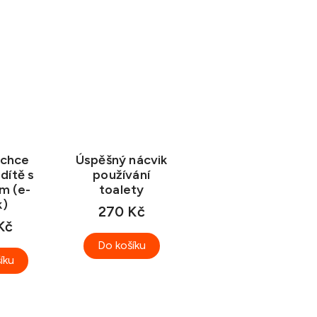
 chce
Úspěšný nácvik
 dítě s
používání
m (e-
toalety
k)
270 Kč
Kč
Do košíku
íku