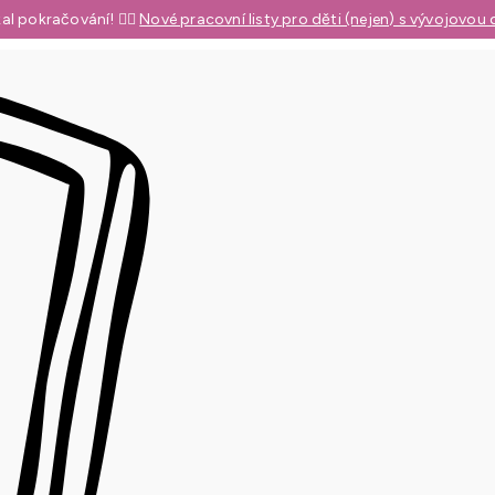
al pokračování! 👉🏼
Nové pracovní listy pro děti (nejen) s vývojovou 