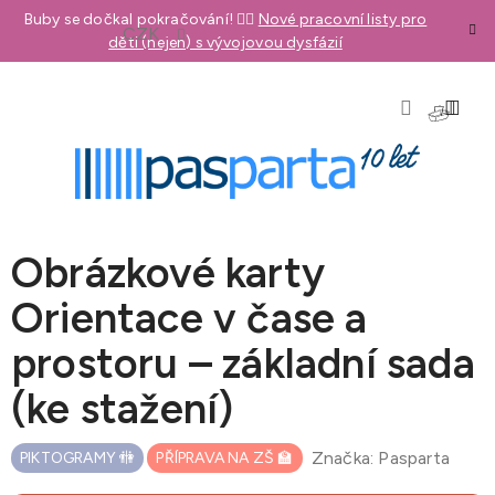
Přejít
Buby se dočkal pokračování! 👉🏼
Nové pracovní listy pro
CZK
na
děti (nejen) s vývojovou dysfázií
obsah
NÁKU
KOŠÍK
Obrázkové karty
Orientace v čase a
prostoru – základní sada
(ke stažení)
Značka:
Pasparta
PIKTOGRAMY 🚻
PŘÍPRAVA NA ZŠ 🏫