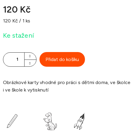
120 Kč
Měrná
120 Kč / 1 ks
cena:
Ke stažení
Přidat do košíku
Obrázkové karty vhodné pro práci s dětmi doma, ve školce
i ve škole k vytisknutí