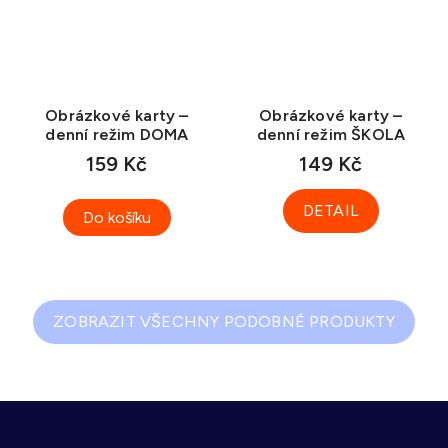
Obrázkové karty –
Obrázkové karty –
denní režim DOMA
denní režim ŠKOLA
159 Kč
149 Kč
DETAIL
Do košíku
ZOBRAZIT VŠECHNY PODOBNÉ PRODUKTY
Z
á