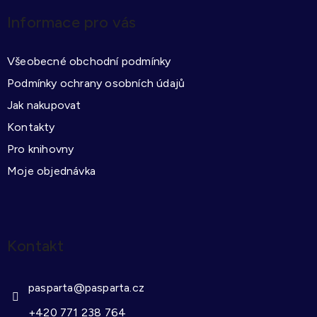
p
Informace pro vás
a
t
Všeobecné obchodní podmínky
í
Podmínky ochrany osobních údajů
Jak nakupovat
Kontakty
Pro knihovny
Moje objednávka
Kontakt
pasparta
@
pasparta.cz
+420 771 238 764