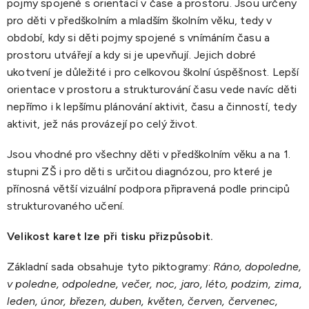
pojmy spojené s orientací v čase a prostoru. Jsou určeny
pro děti v předškolním a mladším školním věku, tedy v
období, kdy si děti pojmy spojené s vnímáním času a
prostoru utvářejí a kdy si je upevňují. Jejich dobré
ukotvení je důležité i pro celkovou školní úspěšnost. Lepší
orientace v prostoru a strukturování času vede navíc děti
nepřímo i k lepšímu plánování aktivit, času a činností, tedy
aktivit, jež nás provázejí po celý život.
Jsou vhodné pro všechny děti v předškolním věku a na 1.
stupni ZŠ i pro děti s určitou diagnózou, pro které je
přínosná větší vizuální podpora připravená podle principů
strukturovaného učení.
Velikost karet lze při tisku přizpůsobit.
Základní sada obsahuje tyto piktogramy:
Ráno, dopoledne,
v poledne, odpoledne, večer, noc, jaro, léto, podzim, zima,
leden, únor, březen, duben, květen, červen, červenec,