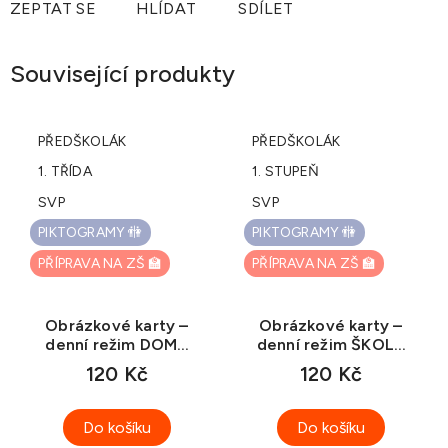
ZEPTAT SE
HLÍDAT
SDÍLET
Související produkty
PŘEDŠKOLÁK
PŘEDŠKOLÁK
1. TŘÍDA
1. STUPEŇ
SVP
SVP
PIKTOGRAMY 🚻
PIKTOGRAMY 🚻
PŘÍPRAVA NA ZŠ 🏫
PŘÍPRAVA NA ZŠ 🏫
Obrázkové karty –
Obrázkové karty –
denní režim DOMA
denní režim ŠKOLA
(ke stažení)
(ke stažení)
120 Kč
120 Kč
Do košíku
Do košíku